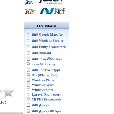
Free Tutorial
สอน Google Maps Api
สอน Windows Service
สอน Entity Framework
สอน Android
สอน Java เขียน Java
Java GUI Swing
สอน JSP (Web App)
iOS (iPhone,iPad)
Windows Phone
Windows Azure
Windows Store
Laravel Framework
Yii PHP Framework
.9 / 5
สอน jQuery
สอน jQuery กับ Ajax