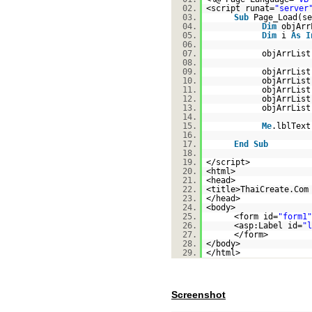
02.
<script runat=
"server
03.
Sub
Page_Load(s
04.
Dim
objAr
05.
Dim
i
As
I
06.
07.
objArrLis
08.
09.
objArrList
10.
objArrList
11.
objArrList
12.
objArrList
13.
objArrList
14.
15.
Me
.lblText
16.
17.
End
Sub
18.
19.
</script>
20.
<html>
21.
<head>
22.
<title>ThaiCreate.Com
23.
</head>
24.
<body>
25.
<form id=
"form1"
26.
<asp:Label id=
"l
27.
</form>
28.
</body>
29.
</html>
Screenshot