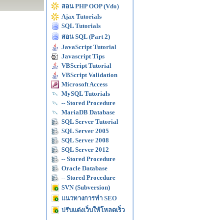
สอน PHP OOP (Vdo)
Ajax Tutorials
SQL Tutorials
สอน SQL (Part 2)
JavaScript Tutorial
Javascript Tips
VBScript Tutorial
VBScript Validation
Microsoft Access
MySQL Tutorials
-- Stored Procedure
MariaDB Database
SQL Server Tutorial
SQL Server 2005
SQL Server 2008
SQL Server 2012
-- Stored Procedure
Oracle Database
-- Stored Procedure
SVN (Subversion)
แนวทางการทำ SEO
ปรับแต่งเว็บให้โหลดเร็ว