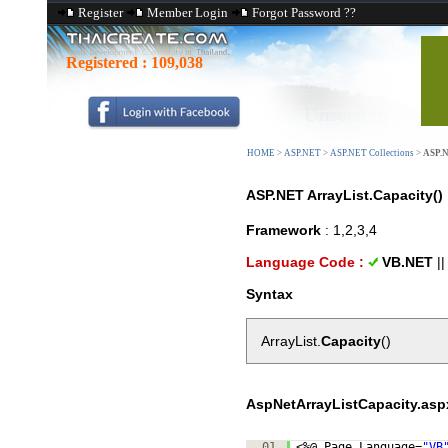
Register
Member Login
Forgot Password ??
Registered :
109,038
HOME
>
ASP.NET
>
ASP.NET Collections
>
ASP.N
ASP.NET ArrayList.Capacity()
Framework
: 1,2,3,4
Language Code :
VB.NET
|
Syntax
ArrayList.
Capacity
()
AspNetArrayListCapacity.asp
01.
<%@ Page Language=
"VB