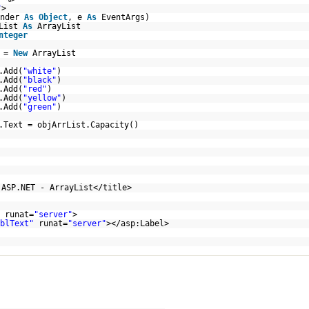
"
>
ender
As
Object
, e
As
EventArgs)
rList
As
ArrayList
nteger
t =
New
ArrayList
.Add(
"white"
)
.Add(
"black"
)
.Add(
"red"
)
.Add(
"yellow"
)
.Add(
"green"
)
.Text = objArrList.Capacity()
 ASP.NET - ArrayList</title>
runat=
"server"
>
blText"
runat=
"server"
></asp:Label>