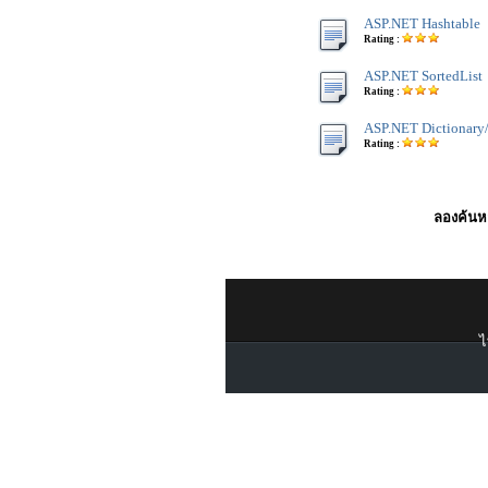
ASP.NET Hashtable
Rating :
ASP.NET SortedList
Rating :
ASP.NET Dictionary/
Rating :
ลองค้นหา
ไ