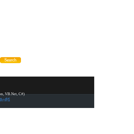
on, VB.Net, C#)
ิกที่นี่