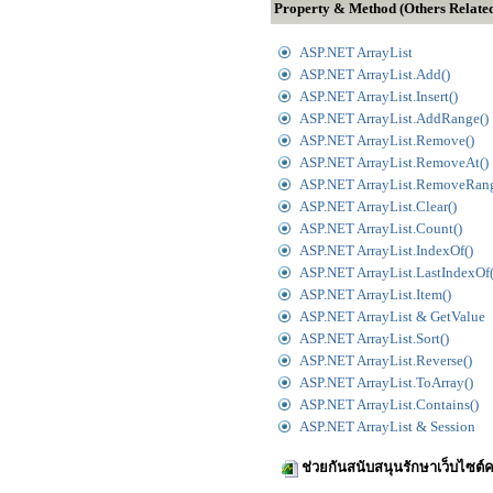
Property & Method (Others Relate
ASP.NET ArrayList
ASP.NET ArrayList.Add()
ASP.NET ArrayList.Insert()
ASP.NET ArrayList.AddRange()
ASP.NET ArrayList.Remove()
ASP.NET ArrayList.RemoveAt()
ASP.NET ArrayList.RemoveRang
ASP.NET ArrayList.Clear()
ASP.NET ArrayList.Count()
ASP.NET ArrayList.IndexOf()
ASP.NET ArrayList.LastIndexOf(
ASP.NET ArrayList.Item()
ASP.NET ArrayList & GetValue
ASP.NET ArrayList.Sort()
ASP.NET ArrayList.Reverse()
ASP.NET ArrayList.ToArray()
ASP.NET ArrayList.Contains()
ASP.NET ArrayList & Session
ช่วยกันสนับสนุนรักษาเว็บไซต์ค