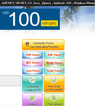
P
,
ASP.NET, VB.NET, C#, Java
,
jQuery , Android , iOS , Windows Phone