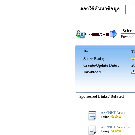
ลองใช้ค้นหาข้อมูล
Powered
By :
Th
Score Rating :
Create/Update Date :
20
Download :
Sponsored Links / Related
ASP.NET Array
Rating :
ASP.NET ArrayList
Rating :