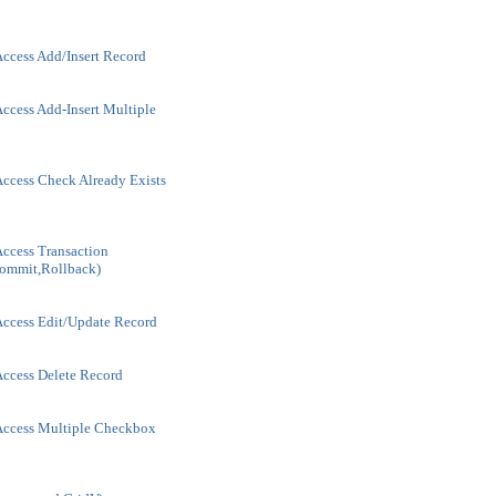
ccess Add/Insert Record
ccess Add-Insert Multiple
ccess Check Already Exists
ccess Transaction
Commit,Rollback)
ccess Edit/Update Record
ccess Delete Record
Access Multiple Checkbox