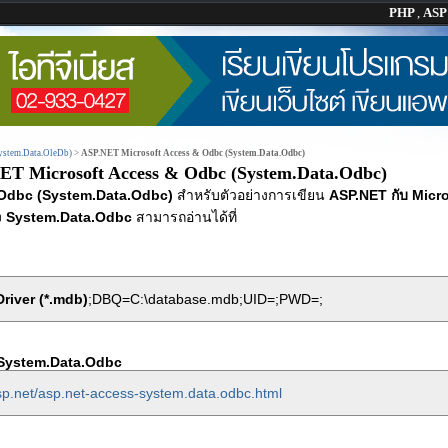
PHP
,
AS
ystem.Data.OleDb)
>
ASP.NET Microsoft Access & Odbc (System.Data.Odbc)
ET Microsoft Access & Odbc (System.Data.Odbc)
 Odbc (System.Data.Odbc)
สำหรับตัวอย่างการเขียน
ASP.NET กับ Micr
ง
System.Data.Odbc
สามารถอ่านได้ที่
river (*.mdb)
;DBQ=C:\database.mdb;UID=;PWD=;
 System.Data.Odbc
sp.net/asp.net-access-system.data.odbc.html