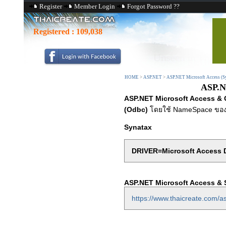
Register
Member Login
Forgot Password ??
Registered :
109,038
HOME
>
ASP.NET
>
ASP.NET Microsoft Access (S
ASP.N
ASP.NET Microsoft Access &
(Odbc)
โดยใช้ NameSpace ขอ
Synatax
DRIVER=Microsoft Access D
ASP.NET Microsoft Access &
https://www.thaicreate.com/a