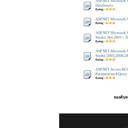
ASP.NET Microsoft A
DataSource
Rating :
ASP.NET Microsoft A
Rating :
ASP.NET Microsoft A
Studio .Net 2003 - .
Rating :
ASP.NET Microsoft A
Studio 2005,2008,201
Rating :
ASP.NET Access BLO
Parameterized Query
Rating :
ลองค้นหา