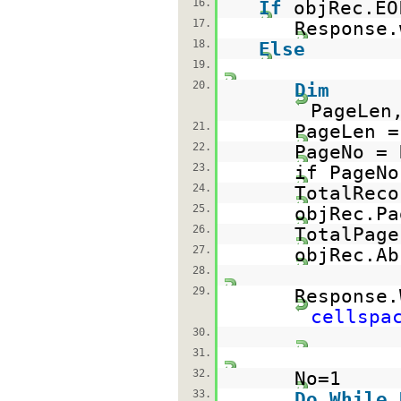
16.
If
objRec.E
17.
Response.
18.
Else
19.
20.
Dim
PageLen
21.
PageLen =
22.
PageNo = 
23.
if PageN
24.
TotalReco
25.
objRec.Pa
26.
TotalPage
27.
objRec.Ab
28.
29.
Response.
cellspa
30.
31.
32.
No=1
33.
Do
While