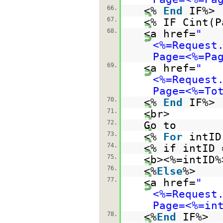
66.
<%
End
IF%>
67.
<% IF Cint(
68.
<a href=
"
<%=Request
Page=<%=Pa
69.
<a href=
"
<%=Request
Page=<%=To
70.
<%
End
IF%>
71.
<br>
72.
Go to
73.
<%
For
intI
74.
<% if intID
75.
<b><%=intID%
76.
<%
Else
%>
77.
<a href=
"
<%=Request
Page=<%=in
78.
<%
End
IF%>