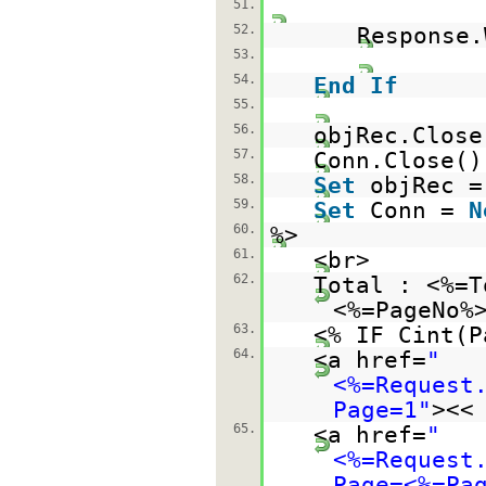
51.
52.
Response.
53.
54.
End
If
55.
56.
objRec.Close
57.
Conn.Close()
58.
Set
objRec 
59.
Set
Conn =
N
60.
%>
61.
<br>
62.
Total : <%=
<%=PageNo%
63.
<% IF Cint(P
64.
<a href=
"
<%=Request
Page=1"
><<
65.
<a href=
"
<%=Request
Page=<%=Pa