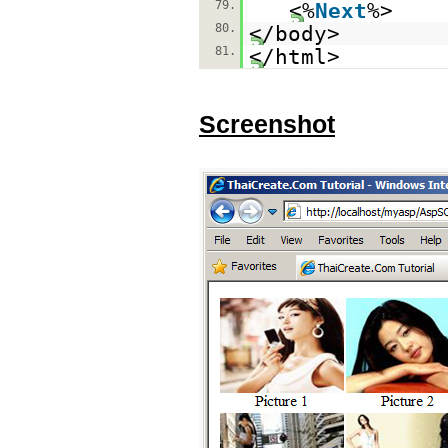
79.
<%
Next
%>
80.
</body>
81.
</html>
Screenshot