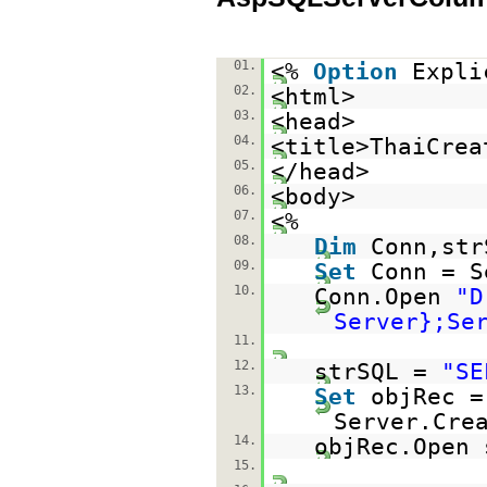
01.
<%
Option
Expli
02.
<html>
03.
<head>
04.
<title>ThaiCrea
05.
</head>
06.
<body>
07.
<%
08.
Dim
Conn,str
09.
Set
Conn = S
10.
Conn.Open
"D
Server};Se
11.
12.
strSQL =
"SE
13.
Set
objRec =
Server.Cre
14.
objRec.Open 
15.