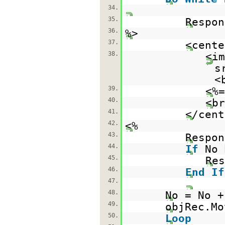
34.
35.
Respon
36.
%>
37.
<cente
38.
<im
s
<
39.
<%=
40.
<br
41.
</cent
42.
<%
43.
Respon
44.
If
No
45.
Res
46.
End
If
47.
48.
No = No +
49.
objRec.Mo
50.
Loop