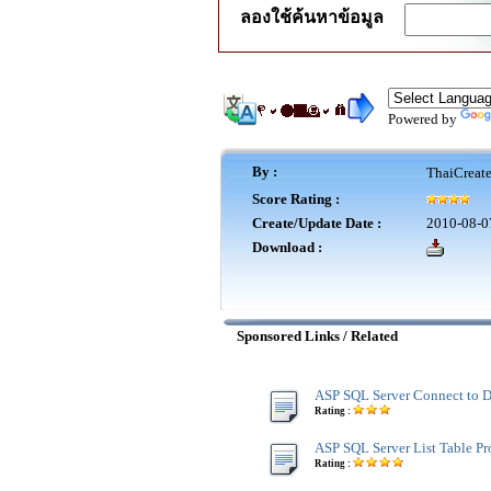
ลองใช้ค้นหาข้อมูล
Powered by
By :
ThaiCreat
Score Rating :
Create/Update Date :
2010-08-0
Download :
Sponsored Links / Related
ASP SQL Server Connect to D
Rating :
ASP SQL Server List Table Pr
Rating :