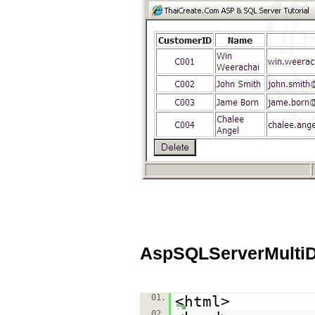
AspSQLServerMultiD
01.
<html>
02.