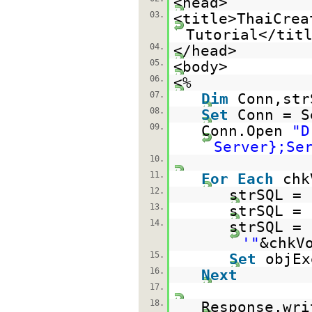
<head>
03.
<title>ThaiCrea
Tutorial</tit
04.
</head>
05.
<body>
06.
<%
07.
Dim
Conn,str
08.
Set
Conn = S
09.
Conn.Open
"D
Server};Se
10.
11.
For
Each
chk
12.
strSQL =
13.
strSQL = 
14.
strSQL = 
'"
&chkV
15.
Set
objEx
16.
Next
17.
18.
Response.wri