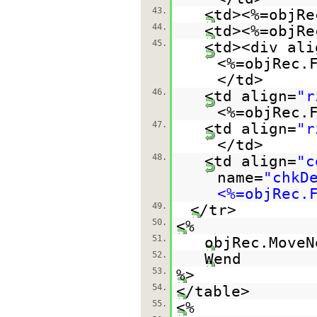
43.
<td><%=objRe
44.
<td><%=objRe
45.
<td><div ali
<%=objRec.
</td>
46.
<td align=
"r
<%=objRec.
47.
<td align=
"r
</td>
48.
<td align=
"c
name=
"chkD
<%=objRec.
49.
</tr>
50.
<%
51.
objRec.MoveN
52.
Wend
53.
%>
54.
</table>
55.
<%