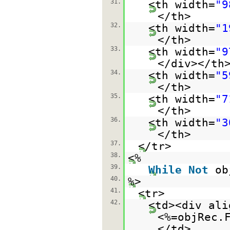
31.
<th width=
"9
</th>
32.
<th width=
"1
</th>
33.
<th width=
"9
</div></th
34.
<th width=
"5
</th>
35.
<th width=
"7
</th>
36.
<th width=
"3
</th>
37.
</tr>
38.
<%
39.
While
Not
ob
40.
%>
41.
<tr>
42.
<td><div ali
<%=objRec.
</td>