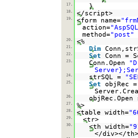
17.
}
18.
</script>
19.
<form name=
"frm
action=
"AspSQ
method=
"post"
20.
<%
21.
Dim
Conn,str
22.
Set
Conn = S
23.
Conn.Open
"D
Server};Se
24.
strSQL =
"SE
25.
Set
objRec =
Server.Cre
26.
objRec.Open 
27.
%>
28.
<table width=
"6
29.
<tr>
30.
<th width=
"9
</div></th