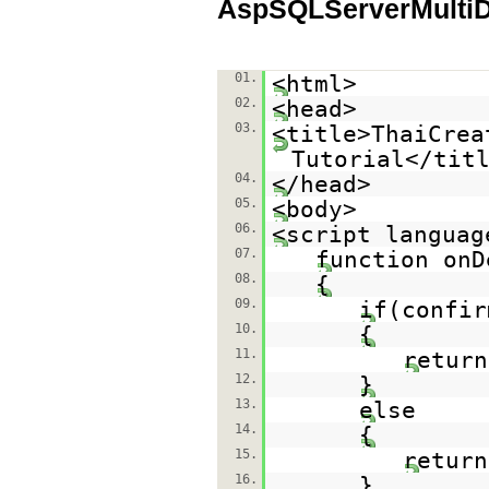
AspSQLServerMultiD
01.
<html>
02.
<head>
03.
<title>ThaiCrea
Tutorial</tit
04.
</head>
05.
<body>
06.
<script languag
07.
function onD
08.
{
09.
if(confir
10.
{
11.
return
12.
}
13.
else
14.
{
15.
return
16.
}