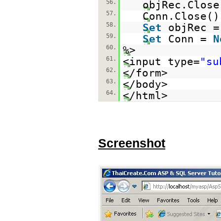
56.
objRec.Close
57.
Conn.Close()
58.
Set
objRec 
59.
Set
Conn =
N
60.
%>
61.
<input type=
"su
62.
</form>
63.
</body>
64.
</html>
Screenshot