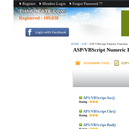
Register
Member Login
Forgot Password ??
Registered :
109,038
HOME
>
ASP
>
ASP/VBScript Numeric Function
ASP/VBScript Numeric 
APS/VBScript Asc()
Rating :
APS/VBScript Chr()
Rating :
APS/VBScript Rnd()