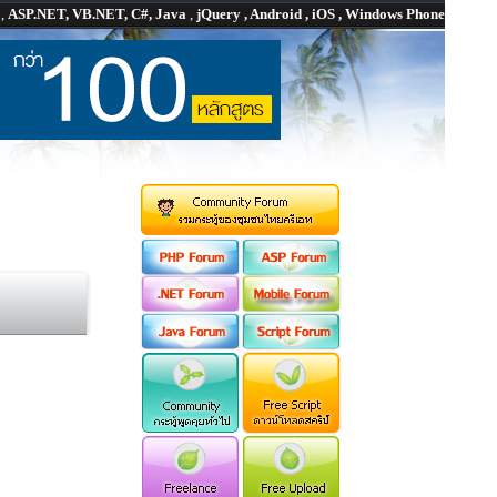
P
,
ASP.NET, VB.NET, C#, Java
,
jQuery , Android , iOS , Windows Phone