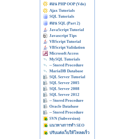
สอน PHP OOP (Vdo)
Ajax Tutorials
SQL Tutorials
สอน SQL (Part 2)
JavaScript Tutorial
Javascript Tips
VBScript Tutorial
VBScript Validation
Microsoft Access
MySQL Tutorials
-- Stored Procedure
MariaDB Database
SQL Server Tutorial
SQL Server 2005
SQL Server 2008
SQL Server 2012
-- Stored Procedure
Oracle Database
-- Stored Procedure
SVN (Subversion)
แนวทางการทำ SEO
ปรับแต่งเว็บให้โหลดเร็ว