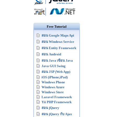
Free Tutorial
สอน Google Maps Api
สอน Windows Service
สอน Entity Framework
สอน Android
สอน Java เขียน Java
Java GUI Swing
สอน JSP (Web App)
iOS (iPhone,iPad)
Windows Phone
Windows Azure
Windows Store
Laravel Framework
Yii PHP Framework
สอน jQuery
สอน jQuery กับ Ajax