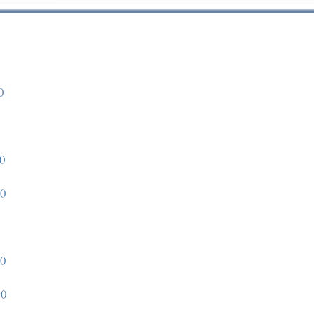
)
()
()
()
()