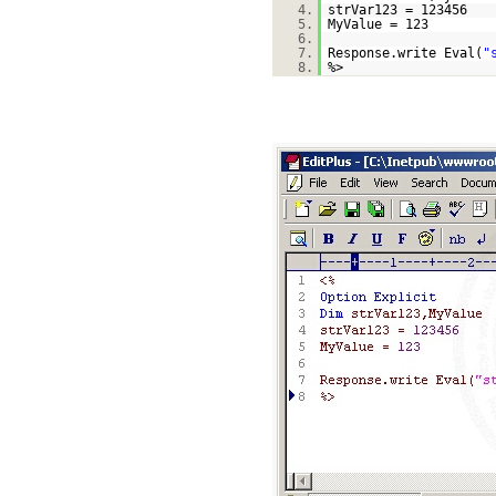
4.
strVar123 = 123456
5.
MyValue = 123
6.
7.
Response.write Eval(
"
8.
%>