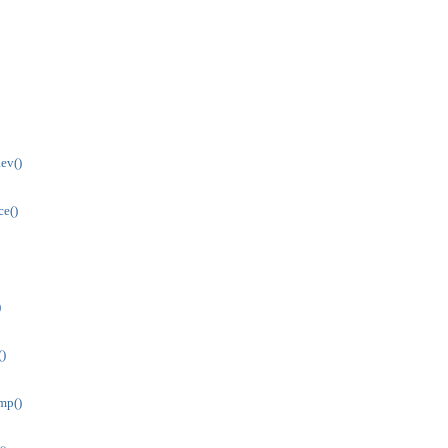
ev()
e()
)
)
mp()