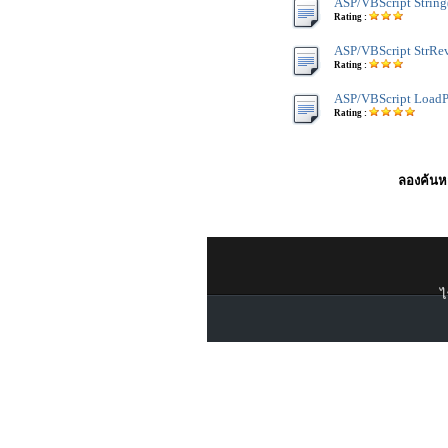
ASP/VBScript String
Rating :
ASP/VBScript StrRev
Rating :
ASP/VBScript LoadPi
Rating :
ลองค้นหา
ไ