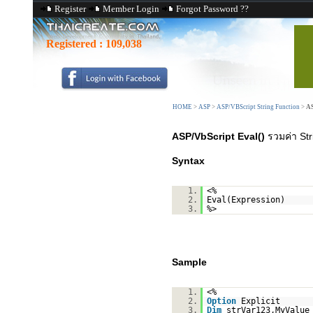
Register
Member Login
Forgot Password ??
Registered :
109,038
HOME
>
ASP
>
ASP/VBScript String Function
>
AS
ASP/VbScript Eval()
รวมค่า Str
Syntax
1.
<%
2.
Eval(Expression)
3.
%>
Sample
1.
<%
2.
Option
Explicit
3.
Dim
strVar123,MyValue