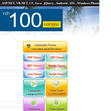
P
,
ASP.NET, VB.NET, C#, Java
,
jQuery , Android , iOS , Windows Phone