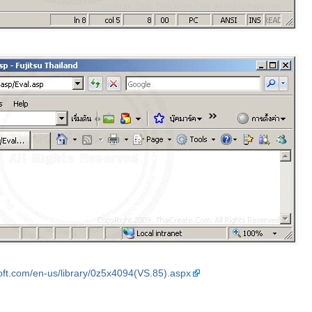
oft.com/en-us/library/0z5x4094(VS.85).aspx