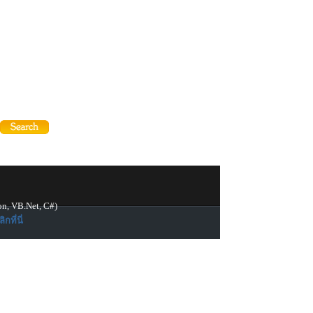
on, VB.Net, C#)
ิกที่นี่