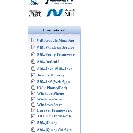
Free Tutorial
สอน Google Maps Api
สอน Windows Service
สอน Entity Framework
สอน Android
สอน Java เขียน Java
Java GUI Swing
สอน JSP (Web App)
iOS (iPhone,iPad)
Windows Phone
Windows Azure
Windows Store
Laravel Framework
Yii PHP Framework
สอน jQuery
สอน jQuery กับ Ajax