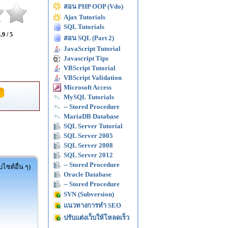
สอน PHP OOP (Vdo)
Ajax Tutorials
SQL Tutorials
.9 / 5
สอน SQL (Part 2)
JavaScript Tutorial
Javascript Tips
VBScript Tutorial
VBScript Validation
Microsoft Access
MySQL Tutorials
-- Stored Procedure
MariaDB Database
SQL Server Tutorial
SQL Server 2005
SQL Server 2008
SQL Server 2012
-- Stored Procedure
ไซต์อื่น ๆ)
Oracle Database
-- Stored Procedure
SVN (Subversion)
แนวทางการทำ SEO
ปรับแต่งเว็บให้โหลดเร็ว