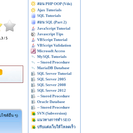
สอน PHP OOP (Vdo)
Ajax Tutorials
SQL Tutorials
สอน SQL (Part 2)
JavaScript Tutorial
Javascript Tips
.3 / 5
VBScript Tutorial
VBScript Validation
Microsoft Access
MySQL Tutorials
-- Stored Procedure
MariaDB Database
SQL Server Tutorial
SQL Server 2005
SQL Server 2008
SQL Server 2012
-- Stored Procedure
Oracle Database
-- Stored Procedure
SVN (Subversion)
ไซต์อื่น ๆ)
แนวทางการทำ SEO
ปรับแต่งเว็บให้โหลดเร็ว