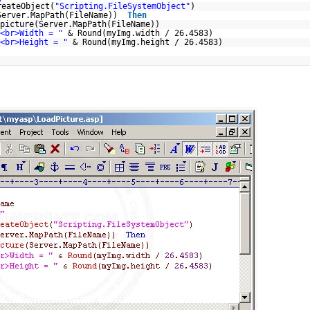
reateObject(
"Scripting.FileSystemObject"
)
(Server.MapPath(FileName))
Then
picture(Server.MapPath(FileName))
<br>Width = "
& Round(myImg.width / 26.4583)
<br>Height = "
& Round(myImg.height / 26.4583)