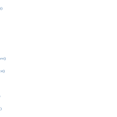
()
ev()
e()
)
)