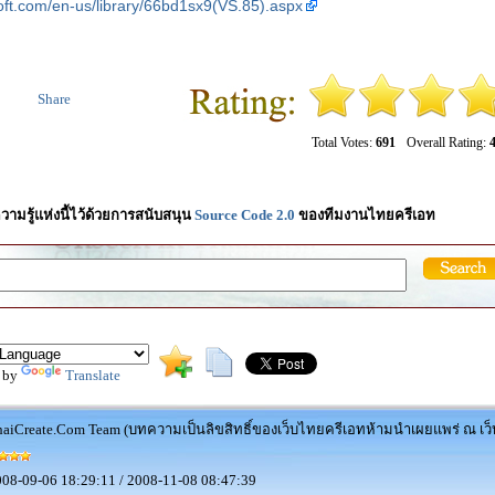
oft.com/en-us/library/66bd1sx9(VS.85).aspx
Share
Total Votes:
691
Overall Rating:
4
วามรู้แห่งนี้ไว้ด้วยการสนับสนุน
Source Code 2.0
ของทีมงานไทยครีเอท
 by
Translate
aiCreate.Com Team (บทความเป็นลิขสิทธิ์ของเว็บไทยครีเอทห้ามนำเผยแพร่ ณ เว็บ
08-09-06 18:29:11 / 2008-11-08 08:47:39