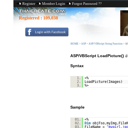
Register
Member Login
Forgot Password ??
Registered :
109,038
HOME
>
ASP
>
ASP/VBScript String Function
>
AS
ASP/VBScript LoadPicture()
อ
Syntax
1.
<%
2.
LoadPicture(Images)
3.
%>
Sample
01.
<%
02.
Dim
objFso,myImg,File
03.
FileName =
"mygirl.jp