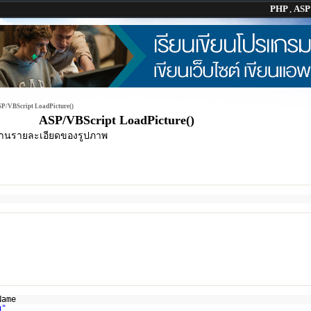
PHP
,
AS
P/VBScript LoadPicture()
ASP/VBScript LoadPicture()
่านรายละเอียดของรูปภาพ
Name
g"