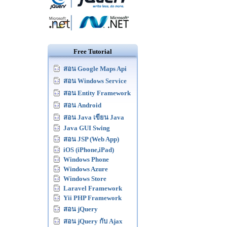
Free Tutorial
สอน Google Maps Api
สอน Windows Service
สอน Entity Framework
สอน Android
สอน Java เขียน Java
Java GUI Swing
สอน JSP (Web App)
iOS (iPhone,iPad)
Windows Phone
Windows Azure
Windows Store
Laravel Framework
Yii PHP Framework
สอน jQuery
สอน jQuery กับ Ajax