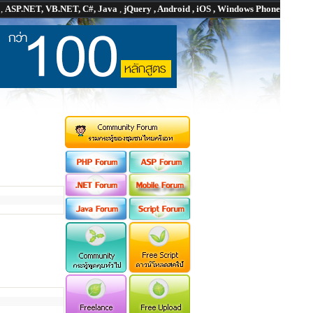
P
,
ASP.NET, VB.NET, C#, Java
,
jQuery , Android , iOS , Windows Phone