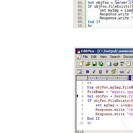
04.
Set
objFso = Server.C
05.
IF objFso.FileExists
06.
set myImg = Load
07.
Response.write
"
08.
Response.write
"
09.
End
If
10.
%>