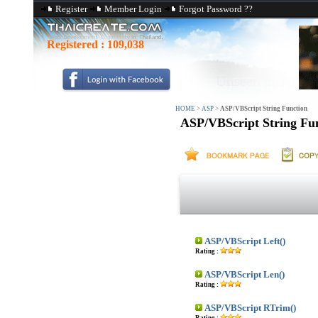
Register
Member Login
Forgot Password ??
Registered :
109,038
HOME
>
ASP
>
ASP/VBScript String Function
ASP/VBScript String Fu
ASP/VBScript Left()
Rating :
ASP/VBScript Len()
Rating :
ASP/VBScript RTrim()