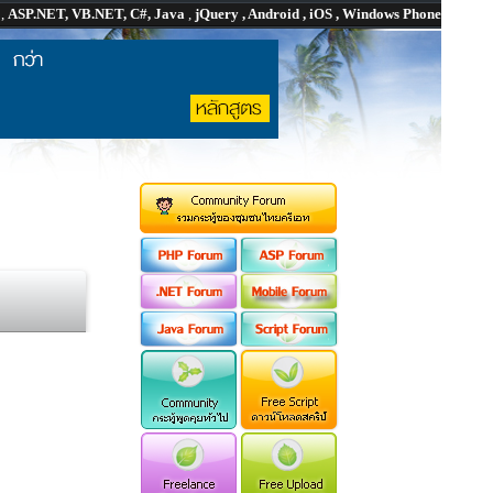
P
,
ASP.NET, VB.NET, C#, Java
,
jQuery , Android , iOS , Windows Phone