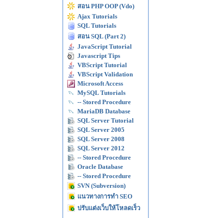
สอน PHP OOP (Vdo)
Ajax Tutorials
SQL Tutorials
สอน SQL (Part 2)
JavaScript Tutorial
Javascript Tips
VBScript Tutorial
VBScript Validation
Microsoft Access
MySQL Tutorials
-- Stored Procedure
MariaDB Database
SQL Server Tutorial
SQL Server 2005
SQL Server 2008
SQL Server 2012
-- Stored Procedure
Oracle Database
-- Stored Procedure
SVN (Subversion)
แนวทางการทำ SEO
ปรับแต่งเว็บให้โหลดเร็ว