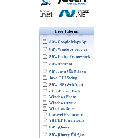
Free Tutorial
สอน Google Maps Api
สอน Windows Service
สอน Entity Framework
สอน Android
สอน Java เขียน Java
Java GUI Swing
สอน JSP (Web App)
iOS (iPhone,iPad)
Windows Phone
Windows Azure
Windows Store
Laravel Framework
Yii PHP Framework
สอน jQuery
สอน jQuery กับ Ajax