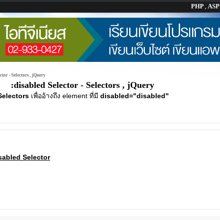
PHP
,
AS
ctor - Selectors , jQuery
:disabled Selector - Selectors , jQuery
Selectors
เพื่ออ้างถึง element ที่มี
disabled="disabled"
sabled Selector