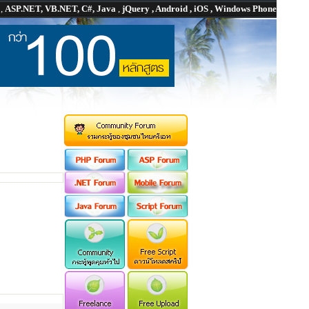
P
,
ASP.NET, VB.NET, C#, Java
,
jQuery , Android , iOS , Windows Phone