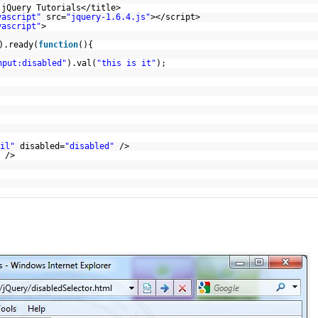
 jQuery Tutorials</title>
vascript"
src=
"jquery-1.6.4.js"
></script>
vascript"
>
).ready(
function
(){
nput:disabled"
).val(
"this is it"
);
il"
disabled=
"disabled"
/>
/>