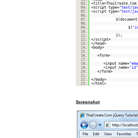
03.
<title>ThaiCreate.Com
04.
<script type=
"text/ja
05.
<script type=
"text/ja
06.
07.
$(document
08.
09.
$(
"i
10.
11.
});
12.
</script>
13.
</head>
14.
<body>
15.
16.
<form>
17.
18.
<input name=
"ema
19.
<input name=
"id"
20.
</form>
21.
22.
</body>
23.
</html>
Screenshot