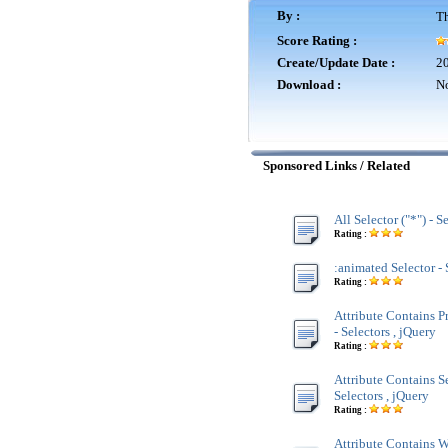
By :
Th
Score Rating :
Create/Update Date :
20
Download :
No
Sponsored Links / Related
All Selector ("*") - S
Rating :
:animated Selector - 
Rating :
Attribute Contains P
- Selectors , jQuery
Rating :
Attribute Contains S
Selectors , jQuery
Rating :
Attribute Contains W