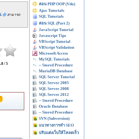
สอน PHP OOP (Vdo)
Ajax Tutorials
L
สามารถ
SQL Tutorials
สอน SQL (Part 2)
JavaScript Tutorial
Javascript Tips
VBScript Tutorial
VBScript Validation
Microsoft Access
MySQL Tutorials
.8 / 5
-- Stored Procedure
MariaDB Database
SQL Server Tutorial
SQL Server 2005
SQL Server 2008
SQL Server 2012
-- Stored Procedure
Oracle Database
-- Stored Procedure
SVN (Subversion)
แนวทางการทำ SEO
ปรับแต่งเว็บให้โหลดเร็ว