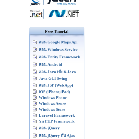
Free Tutorial
สอน Google Maps Api
สอน Windows Service
สอน Entity Framework
สอน Android
สอน Java เขียน Java
Java GUI Swing
สอน JSP (Web App)
iOS (iPhone,iPad)
Windows Phone
Windows Azure
Windows Store
Laravel Framework
Yii PHP Framework
สอน jQuery
สอน jQuery กับ Ajax