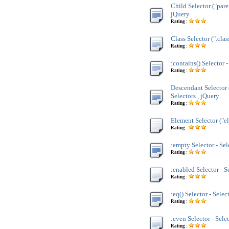
Child Selector ("paren
jQuery
Rating :
Class Selector (".clas
Rating :
:contains() Selector -
Rating :
Descendant Selector 
Selectors , jQuery
Rating :
Element Selector ("el
Rating :
:empty Selector - Sel
Rating :
:enabled Selector - S
Rating :
:eq() Selector - Selec
Rating :
:even Selector - Sele
Rating :