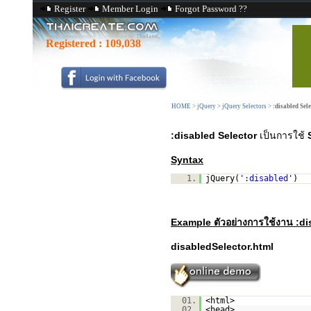
Register
Member Login
Forgot Password ??
Registered :
109,038
HOME
>
jQuery
>
jQuery Selectors
>
:disabled Sele
:disabled Selector
เป็นการใช้
Syntax
1.
jQuery(
':disabled'
)
Example ตัวอย่างการใช้งาน :di
disabledSelector.html
01.
<html>
02.
<head>