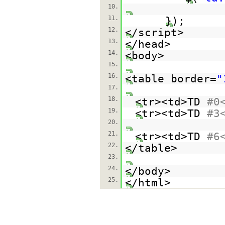
10.
11.
});
12.
</script>
13.
</head>
14.
<body>
15.
16.
<table border=
"
17.
18.
<tr><td>TD
#0
19.
<tr><td>TD
#3
20.
21.
<tr><td>TD
#6
22.
</table>
23.
24.
</body>
25.
</html>