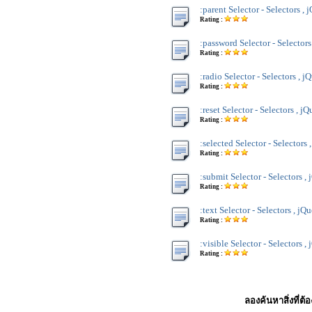
:parent Selector - Selectors , 
Rating :
:password Selector - Selectors
Rating :
:radio Selector - Selectors , j
Rating :
:reset Selector - Selectors , jQ
Rating :
:selected Selector - Selectors 
Rating :
:submit Selector - Selectors ,
Rating :
:text Selector - Selectors , jQ
Rating :
:visible Selector - Selectors ,
Rating :
ลองค้นหาสิ่งที่ต้