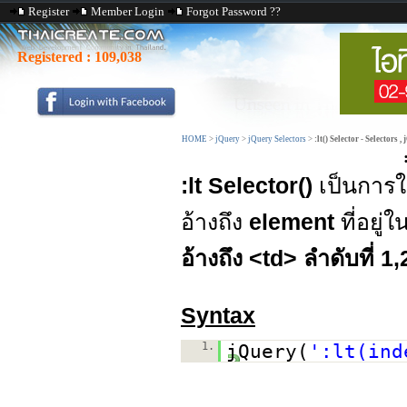
Register
Member Login
Forgot Password ??
Registered :
109,038
HOME
>
jQuery
>
jQuery Selectors
>
:lt() Selector - Selectors ,
:lt Selector()
เป็นการใ
อ้างถึง
element
ที่อยู
อ้างถึง <td> ลำดับที่ 1,
Syntax
1.
jQuery(
':lt(ind