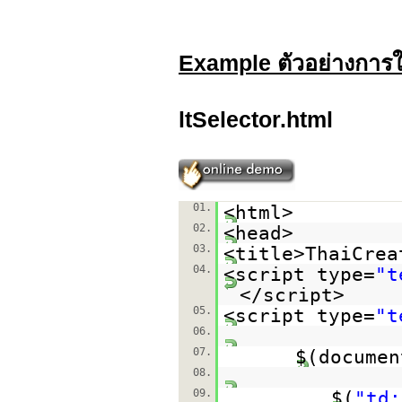
Example ตัวอย่างการใช
ltSelector.html
01.
<html>
02.
<head>
03.
<title>ThaiCrea
04.
<script type=
"t
</script>
05.
<script type=
"t
06.
07.
$(documen
08.
09.
$(
"td: