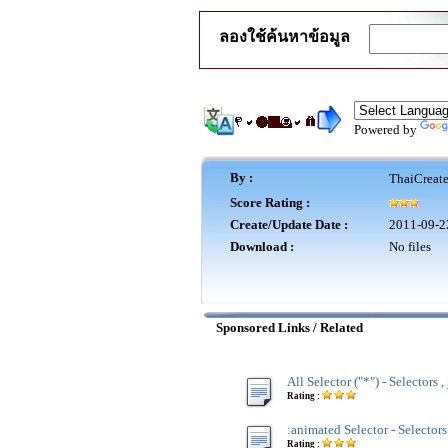
ลองใช้ค้นหาข้อมูล
Powered by
By :
ThaiCreat
Score Rating :
Create/Update Date :
2011-09-2
Download :
No files
Sponsored Links / Related
All Selector ("*") - Selectors 
Rating :
:animated Selector - Selectors
Rating :