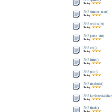
Rating :
PHP similar_text()
Rating :
PHP setlocale()
Rating :
PHP parse_str()
Rating :
PHP ord()
Rating :
PHP ltrim()
Rating :
PHP join()
Rating :
PHP implode()
Rating :
PHP htmlspecialchars
Rating :
PHP flush()
Rating :