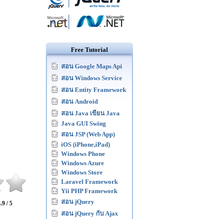
Free Tutorial
สอน Google Maps Api
สอน Windows Service
สอน Entity Framework
สอน Android
สอน Java เขียน Java
Java GUI Swing
สอน JSP (Web App)
iOS (iPhone,iPad)
Windows Phone
Windows Azure
Windows Store
Laravel Framework
Yii PHP Framework
สอน jQuery
.9 / 5
สอน jQuery กับ Ajax