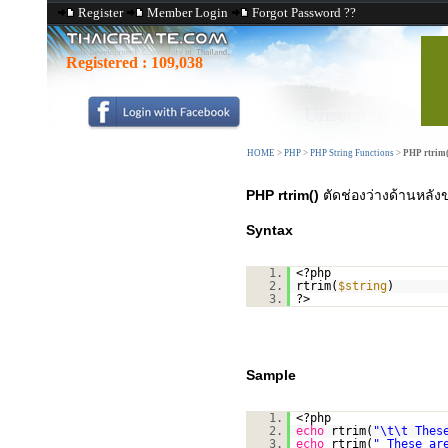
Register
Member Login
Forgot Password ??
Registered :
109,038
HOME
>
PHP
>
PHP String Functions
>
PHP rtrim(
PHP rtrim()
ตัดช่องว่างด้านหลั
Syntax
1.
<?php
2.
rtrim(
$string
)
3.
?>
Sample
1.
<?php
2.
echo
rtrim(
"\t\t Thes
3.
echo
rtrim(
" These ar