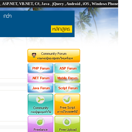
P
,
ASP.NET, VB.NET, C#, Java
,
jQuery , Android , iOS , Windows Phone