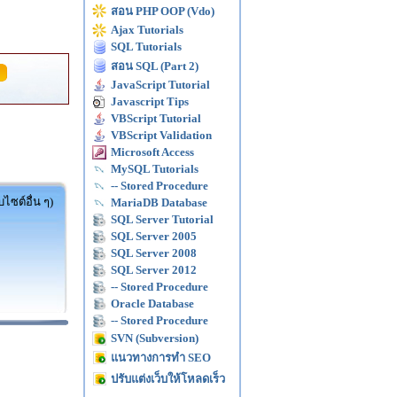
สอน PHP OOP (Vdo)
Ajax Tutorials
SQL Tutorials
สอน SQL (Part 2)
JavaScript Tutorial
Javascript Tips
VBScript Tutorial
VBScript Validation
Microsoft Access
MySQL Tutorials
-- Stored Procedure
ไซต์อื่น ๆ)
MariaDB Database
SQL Server Tutorial
SQL Server 2005
SQL Server 2008
SQL Server 2012
-- Stored Procedure
Oracle Database
-- Stored Procedure
SVN (Subversion)
แนวทางการทำ SEO
ปรับแต่งเว็บให้โหลดเร็ว