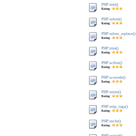
PHP strtr()
Rating :
PHP substr()
Rating :
PHP substr_replace()
Rating :
PHP trim()
Rating :
PHP ucfirst()
Rating :
PHP ucwords()
Rating :
PHP stristr()
Rating :
PHP strip_tags()
Rating :
PHP strchr()
Rating :
PHP sprintf()