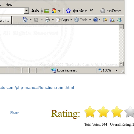
eate.com/php-manual/function.rtrim.html
Share
Total Votes:
644
Overall Rating:
3