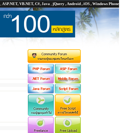
P
,
ASP.NET, VB.NET, C#, Java
,
jQuery , Android , iOS , Windows Phone