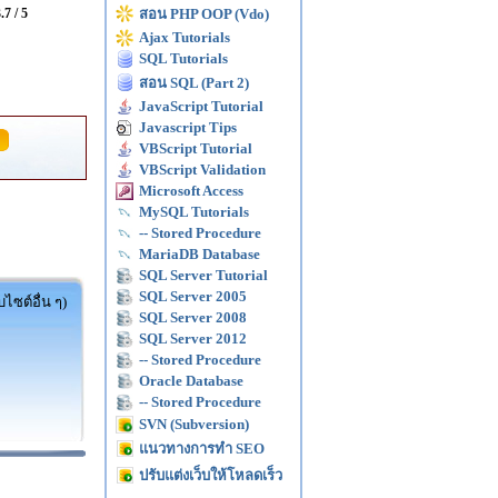
.7 / 5
สอน PHP OOP (Vdo)
Ajax Tutorials
SQL Tutorials
สอน SQL (Part 2)
JavaScript Tutorial
Javascript Tips
VBScript Tutorial
VBScript Validation
Microsoft Access
MySQL Tutorials
-- Stored Procedure
MariaDB Database
SQL Server Tutorial
SQL Server 2005
ไซต์อื่น ๆ)
SQL Server 2008
SQL Server 2012
-- Stored Procedure
Oracle Database
-- Stored Procedure
SVN (Subversion)
แนวทางการทำ SEO
ปรับแต่งเว็บให้โหลดเร็ว