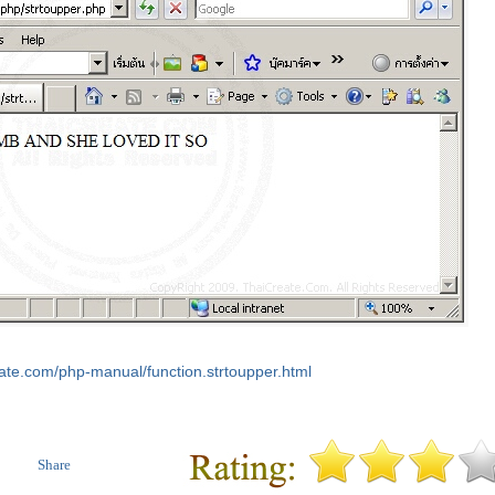
eate.com/php-manual/function.strtoupper.html
Share