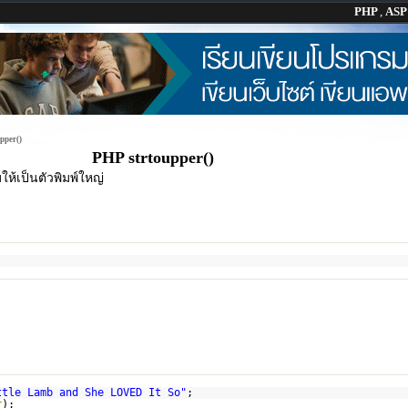
PHP
,
AS
pper()
PHP strtoupper()
้เป็นตัวพิมพ์ใหญ่
ttle Lamb and She LOVED It So"
;
r
);