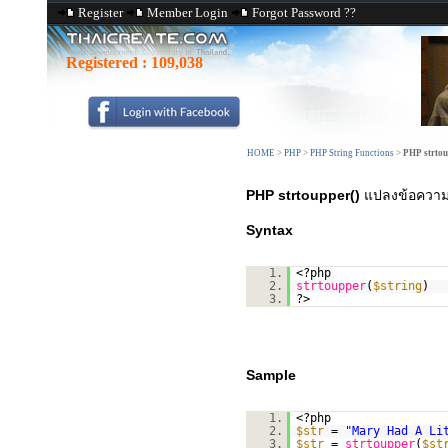
Register
Member Login
Forgot Password ??
Registered :
109,038
HOME
>
PHP
>
PHP String Functions
>
PHP strtou
PHP strtoupper()
แปลงข้อความให
Syntax
1.
<?php
2.
strtoupper
(
$string
)
3.
?>
Sample
1.
<?php
2.
$str
=
"Mary Had A Li
3.
$str
=
strtoupper
(
$st