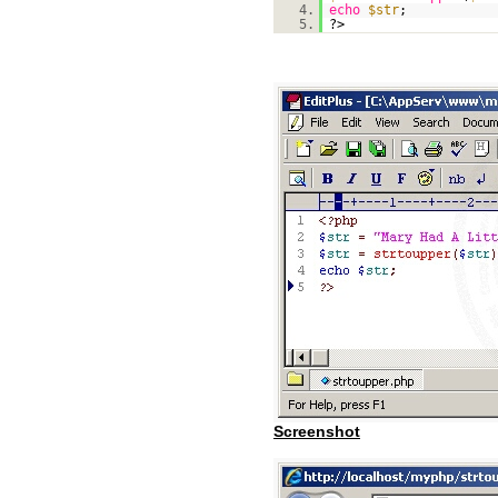
4.
echo
$str
;
5.
?>
Screenshot