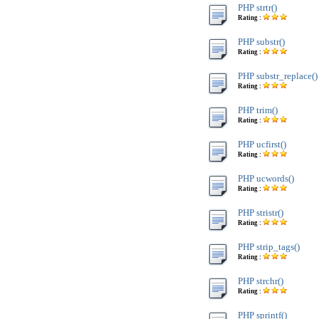
PHP strtr()
Rating :
PHP substr()
Rating :
PHP substr_replace()
Rating :
PHP trim()
Rating :
PHP ucfirst()
Rating :
PHP ucwords()
Rating :
PHP stristr()
Rating :
PHP strip_tags()
Rating :
PHP strchr()
Rating :
PHP sprintf()