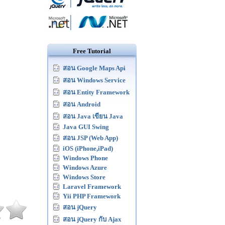
Free Tutorial
สอน Google Maps Api
สอน Windows Service
สอน Entity Framework
สอน Android
สอน Java เขียน Java
Java GUI Swing
สอน JSP (Web App)
iOS (iPhone,iPad)
Windows Phone
Windows Azure
Windows Store
Laravel Framework
Yii PHP Framework
สอน jQuery
สอน jQuery กับ Ajax