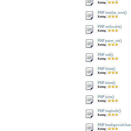
Rating :
PHP similar_text()
Rating :
PHP setlocale()
Rating :
PHP parse_str()
Rating :
PHP ord()
Rating :
PHP ltrim()
Rating :
PHP rtrim()
Rating :
PHP join()
Rating :
PHP implode()
Rating :
PHP htmlspecialchars
Rating :