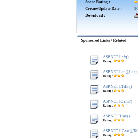
Score Rating :
Create/Update Date :
20
Download :
Sponsored Links / Related
ASP.NET Left()
Rating :
ASP.NET Len(),Lengt
Rating :
ASP.NET LTrim()
Rating :
ASP.NET RTrim()
Rating :
ASP.NET Trim()
Rating :
ASP.NET LCase(),To
Rating :