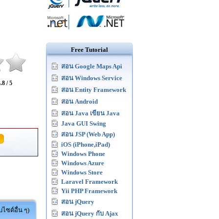
Free Tutorial
สอน Google Maps Api
สอน Windows Service
.8 / 5
สอน Entity Framework
สอน Android
สอน Java เขียน Java
Java GUI Swing
สอน JSP (Web App)
iOS (iPhone,iPad)
Windows Phone
Windows Azure
Windows Store
Laravel Framework
Yii PHP Framework
สอน jQuery
ไซต์อื่น ๆ)
สอน jQuery กับ Ajax