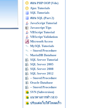
สอน PHP OOP (Vdo)
Ajax Tutorials
SQL Tutorials
สอน SQL (Part 2)
JavaScript Tutorial
Javascript Tips
VBScript Tutorial
VBScript Validation
Microsoft Access
MySQL Tutorials
-- Stored Procedure
MariaDB Database
SQL Server Tutorial
SQL Server 2005
SQL Server 2008
SQL Server 2012
-- Stored Procedure
Oracle Database
-- Stored Procedure
SVN (Subversion)
แนวทางการทำ SEO
ปรับแต่งเว็บให้โหลดเร็ว