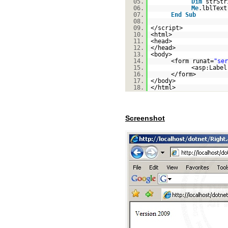
05.
Dim
strSt
06.
Me
.lblText
07.
End
Sub
08.
09.
</script>
10.
<html>
11.
<head>
12.
</head>
13.
<body>
14.
<form runat=
"ser
15.
<asp:Label
16.
</form>
17.
</body>
18.
</html>
Screenshot