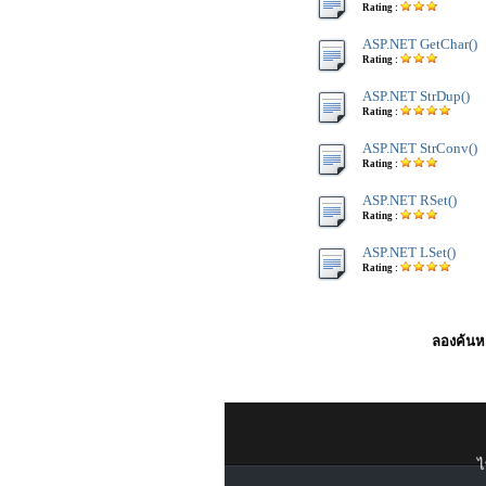
Rating :
ASP.NET GetChar()
Rating :
ASP.NET StrDup()
Rating :
ASP.NET StrConv()
Rating :
ASP.NET RSet()
Rating :
ASP.NET LSet()
Rating :
ลองค้นหา
ไ