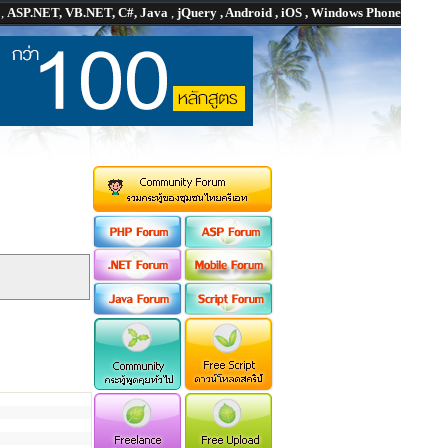
P
,
ASP.NET, VB.NET, C#, Java
,
jQuery , Android , iOS , Windows Phone