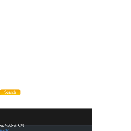
on, VB.Net, C#)