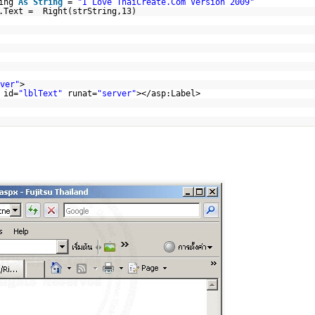
ring
As
String
=
"I Love ThaiCreate.Com Version 2009"
.Text = Right(strString,13)
ver"
>
 id=
"lblText"
runat=
"server"
></asp:Label>