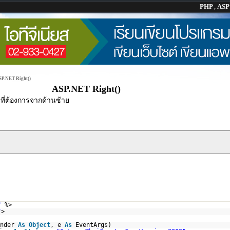
PHP
,
AS
SP.NET Right()
ASP.NET Right()
มที่ต้องการจากด้านซ้าย
"
%>
"
>
ender
As
Object
, e
As
EventArgs)