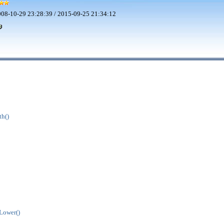
08-10-29 23:28:39 / 2015-09-25 21:34:12
h()
Lower()