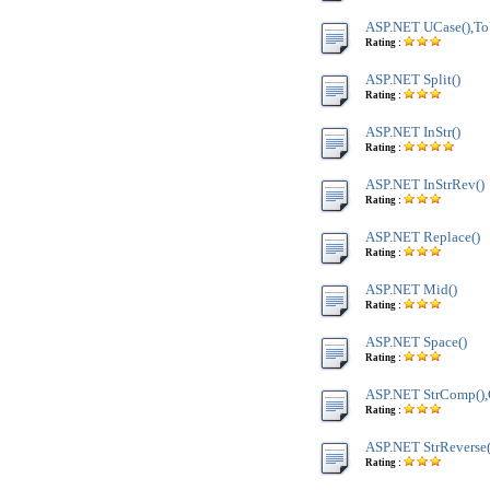
ASP.NET UCase(),To
Rating :
ASP.NET Split()
Rating :
ASP.NET InStr()
Rating :
ASP.NET InStrRev()
Rating :
ASP.NET Replace()
Rating :
ASP.NET Mid()
Rating :
ASP.NET Space()
Rating :
ASP.NET StrComp(),
Rating :
ASP.NET StrReverse(
Rating :