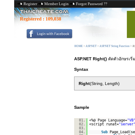
Register
Member Login
Forgot Password ??
Registered :
109,038
HOME
>
ASP.NET
>
ASP.NET String Function
>
A
ASP.NET Right()
ตัดตัวอักษรเริ่
Syntax
Right
(String, Length)
Sample
01.
<%@ Page Language=
"VB
02.
<script runat=
"server
03.
04.
Sub
Page_Load(s