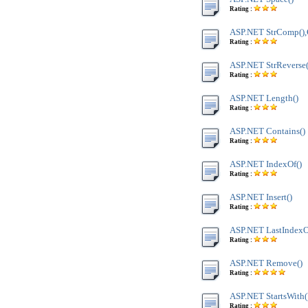
Rating :
ASP.NET StrComp(),
Rating :
ASP.NET StrReverse(
Rating :
ASP.NET Length()
Rating :
ASP.NET Contains()
Rating :
ASP.NET IndexOf()
Rating :
ASP.NET Insert()
Rating :
ASP.NET LastIndexO
Rating :
ASP.NET Remove()
Rating :
ASP.NET StartsWith(
Rating :