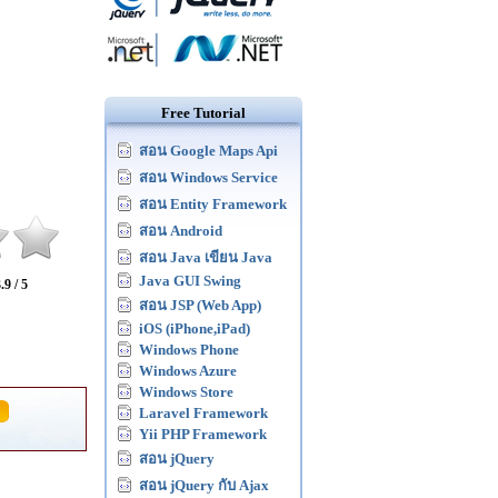
Free Tutorial
สอน Google Maps Api
สอน Windows Service
สอน Entity Framework
สอน Android
สอน Java เขียน Java
Java GUI Swing
.9 / 5
สอน JSP (Web App)
iOS (iPhone,iPad)
Windows Phone
Windows Azure
Windows Store
Laravel Framework
Yii PHP Framework
สอน jQuery
สอน jQuery กับ Ajax