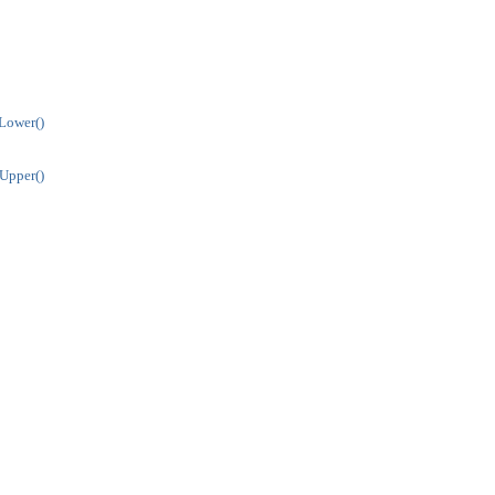
Lower()
Upper()