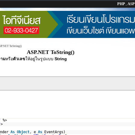
PHP
,
AS
P.NET ToString()
ASP.NET ToString()
วาม
หรือ
ตัวเลข
ให้อยู่ในรูปแบบ
String
"
%>
"
>
ender
As
Object
, e
As
EventArgs)