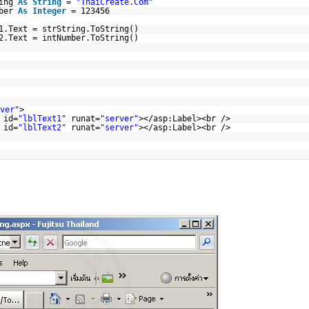
ring
As
String
=
"ThaiCreate.Com"
mber
As
Integer
= 123456
1.Text = strString.ToString()
2.Text = intNumber.ToString()
ver"
>
 id=
"lblText1"
runat=
"server"
></asp:Label><br />
 id=
"lblText2"
runat=
"server"
></asp:Label><br />