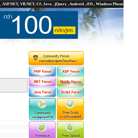
P
,
ASP.NET, VB.NET, C#, Java
,
jQuery , Android , iOS , Windows Phone