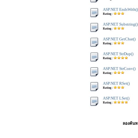
ASP.NET EndsWith()
Rating :
ASP.NET Substring()
Rating :
ASP.NET GetChar()
Rating :
ASP.NET StrDup()
Rating :
ASP.NET StrConv()
Rating :
ASP.NET RSet()
Rating :
ASP.NET LSet()
Rating :
ลองค้นหา