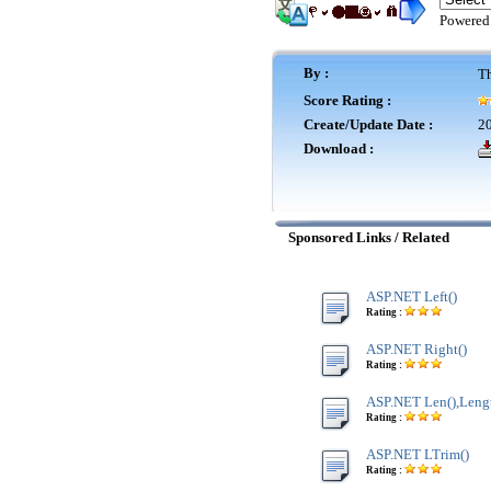
Powered
By :
Th
Score Rating :
Create/Update Date :
20
Download :
Sponsored Links / Related
ASP.NET Left()
Rating :
ASP.NET Right()
Rating :
ASP.NET Len(),Lengt
Rating :
ASP.NET LTrim()
Rating :