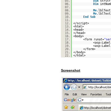
05.
Dim
strSt
06.
Dim
intNu
07.
08.
Me
.lblText
09.
Me
.lblText
10.
End
Sub
11.
12.
</script>
13.
<html>
14.
<head>
15.
</head>
16.
<body>
17.
<form runat=
"ser
18.
<asp:Label
19.
<asp:Label
20.
</form>
21.
</body>
22.
</html>
Screenshot