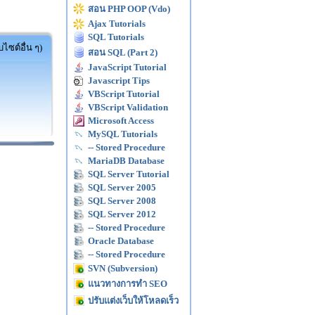
สอน PHP OOP (Vdo)
Ajax Tutorials
SQL Tutorials
ไซต์อื่น ๆ)
สอน SQL (Part 2)
JavaScript Tutorial
Javascript Tips
VBScript Tutorial
VBScript Validation
Microsoft Access
MySQL Tutorials
-- Stored Procedure
MariaDB Database
SQL Server Tutorial
SQL Server 2005
SQL Server 2008
SQL Server 2012
-- Stored Procedure
Oracle Database
-- Stored Procedure
SVN (Subversion)
แนวทางการทำ SEO
ปรับแต่งเว็บให้โหลดเร็ว