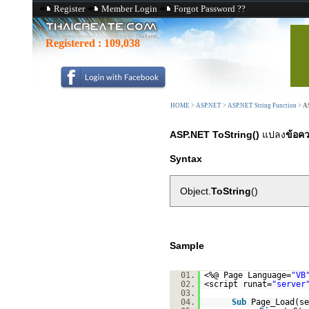
Register
Member Login
Forgot Password ??
Registered :
109,038
HOME
>
ASP.NET
>
ASP.NET String Function
>
AS
ASP.NET ToString()
แปลง
ข้อค
Syntax
Object.
ToString
()
Sample
01.
<%@ Page Language=
"VB
02.
<script runat=
"server
03.
04.
Sub
Page_Load(s