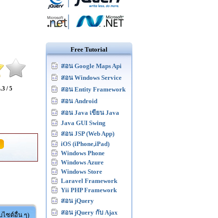
Free Tutorial
สอน Google Maps Api
สอน Windows Service
.3 / 5
สอน Entity Framework
สอน Android
สอน Java เขียน Java
Java GUI Swing
สอน JSP (Web App)
iOS (iPhone,iPad)
Windows Phone
Windows Azure
Windows Store
Laravel Framework
Yii PHP Framework
สอน jQuery
สอน jQuery กับ Ajax
ไซต์อื่น ๆ)