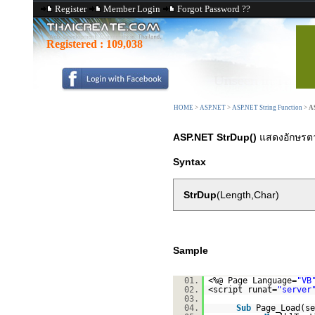
Register
Member Login
Forgot Password ??
Registered :
109,038
HOME
>
ASP.NET
>
ASP.NET String Function
>
A
ASP.NET StrDup()
แสดงอักษรตา
Syntax
StrDup
(Length,Char)
Sample
01.
<%@ Page Language=
"VB
02.
<script runat=
"server
03.
04.
Sub
Page_Load(s