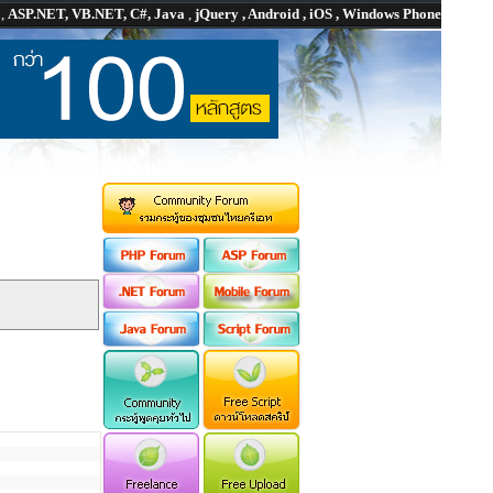
P
,
ASP.NET, VB.NET, C#, Java
,
jQuery , Android , iOS , Windows Phone