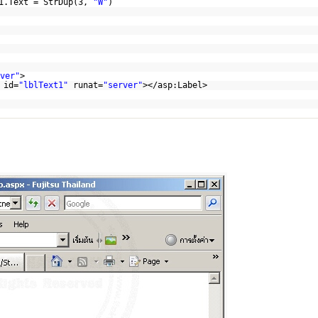
1.Text = StrDup(3,
"W"
)
ver"
>
 id=
"lblText1"
runat=
"server"
></asp:Label>