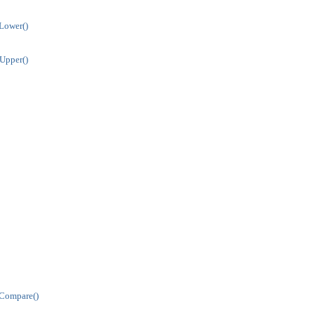
Lower()
Upper()
Compare()