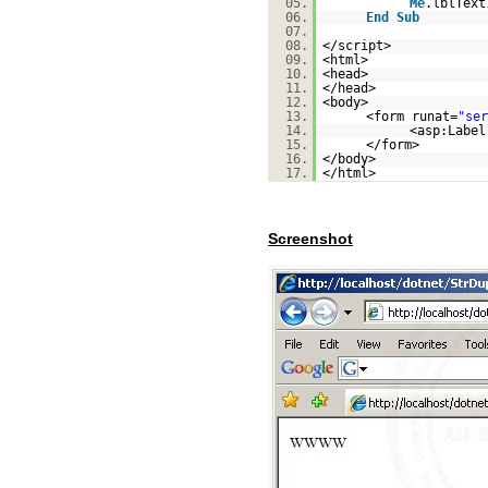
05.
Me
.lblText
06.
End
Sub
07.
08.
</script>
09.
<html>
10.
<head>
11.
</head>
12.
<body>
13.
<form runat=
"ser
14.
<asp:Label
15.
</form>
16.
</body>
17.
</html>
Screenshot