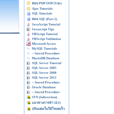
สอน PHP OOP (Vdo)
Ajax Tutorials
SQL Tutorials
สอน SQL (Part 2)
JavaScript Tutorial
Javascript Tips
VBScript Tutorial
VBScript Validation
Microsoft Access
MySQL Tutorials
-- Stored Procedure
MariaDB Database
SQL Server Tutorial
SQL Server 2005
SQL Server 2008
SQL Server 2012
-- Stored Procedure
Oracle Database
-- Stored Procedure
SVN (Subversion)
แนวทางการทำ SEO
ปรับแต่งเว็บให้โหลดเร็ว