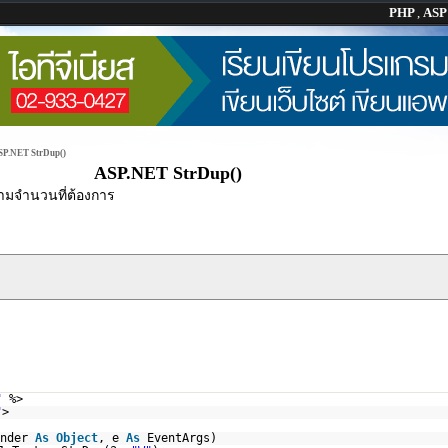
PHP
,
AS
SP.NET StrDup()
ASP.NET StrDup()
มจำนวนที่ต้องการ
"
%>
"
>
ender
As
Object
, e
As
EventArgs)