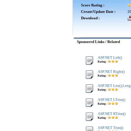
Score Rating :
Create/Update Date :
20
Download :
Sponsored Links / Related
ASP.NET Left()
Rating :
ASP.NET Right()
Rating :
ASP.NET Len(),Lengt
Rating :
ASP.NET LTrim()
Rating :
ASP.NET RTrim()
Rating :
ASP.NET Trim()