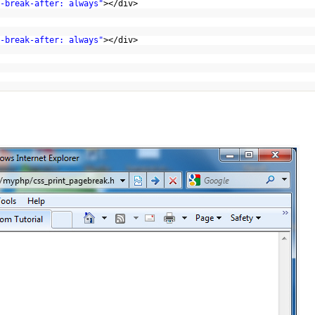
-break-after: always"
></div>
-break-after: always"
></div>