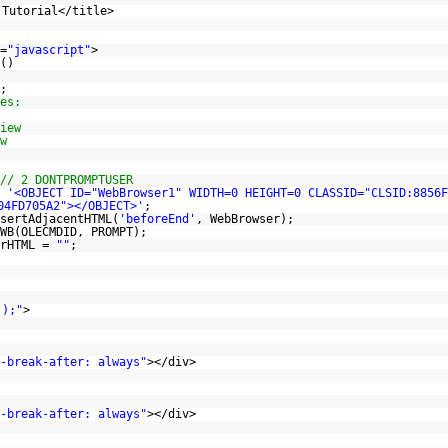
 Tutorial</title>
=
"javascript"
>
()
;
es:
iew
w
// 2 DONTPROMPTUSER
=
'<OBJECT ID="WebBrowser1" WIDTH=0 HEIGHT=0 CLASSID="CLSID:8856F
04FD705A2"></OBJECT>'
;
sertAdjacentHTML(
'beforeEnd'
, WebBrowser);
WB(OLECMDID, PROMPT);
erHTML =
""
;
();"
>
-break-after: always"
></div>
-break-after: always"
></div>