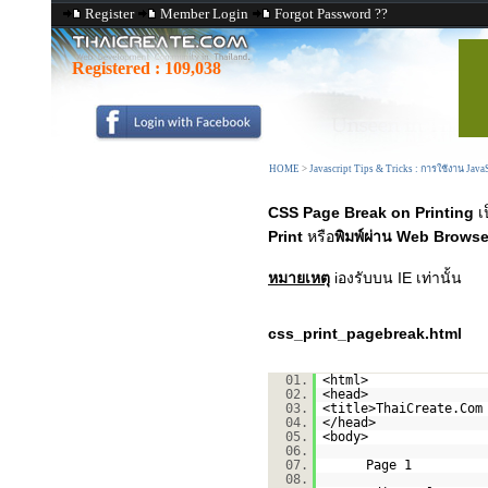
Register
Member Login
Forgot Password ??
Registered :
109,038
HOME
>
Javascript Tips & Tricks : การใช้งาน Java
CSS Page Break on Printing
เ
Print
หรือ
พิมพ์ผ่าน Web Browse
หมายเหตุ
iองรับบน IE เท่านั้น
css_print_pagebreak.html
01.
<html>
02.
<head>
03.
<title>ThaiCreate.Com
04.
</head>
05.
<body>
06.
07.
Page 1
08.