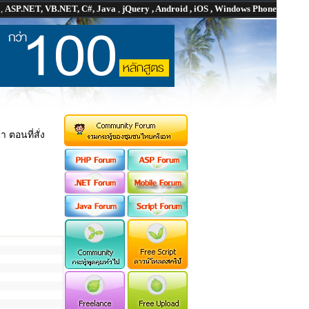
P
,
ASP.NET, VB.NET, C#, Java
,
jQuery , Android , iOS , Windows Phone
ตอนที่สั่ง