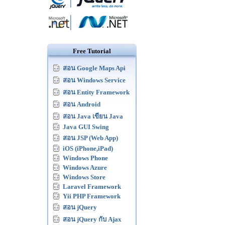
Free Tutorial
สอน Google Maps Api
สอน Windows Service
สอน Entity Framework
สอน Android
สอน Java เขียน Java
Java GUI Swing
สอน JSP (Web App)
iOS (iPhone,iPad)
Windows Phone
Windows Azure
Windows Store
Laravel Framework
Yii PHP Framework
สอน jQuery
สอน jQuery กับ Ajax