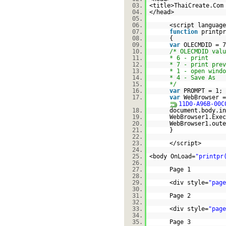
03.
<title>ThaiCreate.Com
04.
</head>
05.
06.
<script language
07.
function
printpr
08.
{
09.
var
OLECMDID = 7
10.
/* OLECMDID valu
11.
* 6 - print
12.
* 7 - print prev
13.
* 1 - open windo
14.
* 4 - Save As
15.
*/
16.
var
PROMPT = 1;
17.
var
WebBrowser 
11D0-A96B-00C
18.
document.body.in
19.
WebBrowser1.Exec
20.
WebBrowser1.out
21.
}
22.
23.
</script>
24.
25.
<body OnLoad=
"printpr
26.
27.
Page 1
28.
29.
<div style=
"page
30.
31.
Page 2
32.
33.
<div style=
"page
34.
35.
Page 3