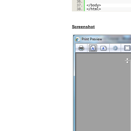
36.
37.
</body>
38.
</html>
Screenshot