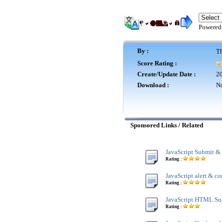
Powered
By :
Th
Score Rating :
Create/Update Date :
20
Download :
No
Sponsored Links / Related
JavaScript Submit &
Rating :
JavaScript alert & co
Rating :
JavaScript HTML Su
Rating :