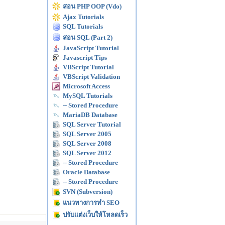
สอน PHP OOP (Vdo)
Ajax Tutorials
SQL Tutorials
สอน SQL (Part 2)
JavaScript Tutorial
Javascript Tips
VBScript Tutorial
VBScript Validation
Microsoft Access
MySQL Tutorials
-- Stored Procedure
MariaDB Database
SQL Server Tutorial
SQL Server 2005
SQL Server 2008
SQL Server 2012
-- Stored Procedure
Oracle Database
-- Stored Procedure
SVN (Subversion)
แนวทางการทำ SEO
ปรับแต่งเว็บให้โหลดเร็ว