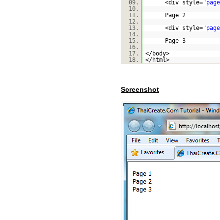
09.
<div style=
"page
10.
11.
Page 2
12.
13.
<div style=
"page
14.
15.
Page 3
16.
17.
</body>
18.
</html>
Screenshot