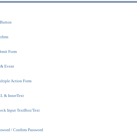
 Button
nfirm
bmit Form
 & Event
ltiple Action Form
L & InnerText
eck Input TextBox/Text
ssword / Confirm Password