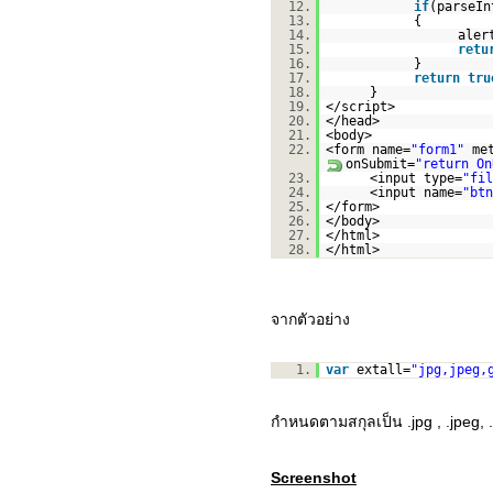
12.
if
(parseIn
13.
{
14.
aler
15.
retu
16.
}
17.
return
tru
18.
}
19.
</script>
20.
</head>
21.
<body>
22.
<form name=
"form1"
me
onSubmit=
"return On
23.
<input type=
"fil
24.
<input name=
"btn
25.
</form>
26.
</body>
27.
</html>
28.
</html>
จากตัวอย่าง
1.
var
extall=
"jpg,jpeg,
กำหนดตามสกุลเป็น .jpg , .jpeg, 
Screenshot