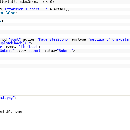
t(extall.indexOf(ext)) < 0)
t(
'Extension support : '
+ extall);
rn
false
;
e
;
thod=
"post"
action=
"PageFiles2.php"
enctype=
"multipart/form-data
UploadCheck();"
>
e"
name=
"filUpload"
>
Submit"
type=
"submit"
value=
"Submit"
>
gif,png"
;
.gif และ .png