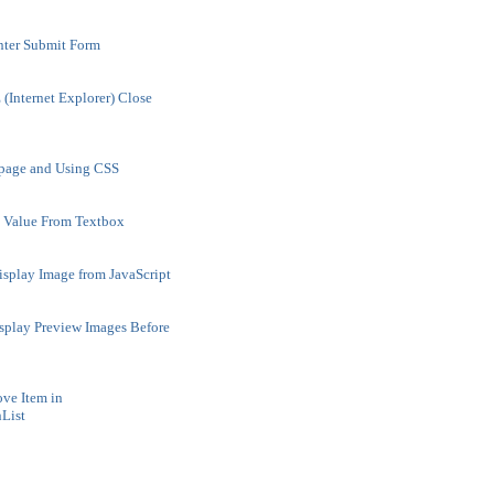
nter Submit Form
 (Internet Explorer) Close
bpage and Using CSS
l Value From Textbox
isplay Image from JavaScript
isplay Preview Images Before
ve Item in
List