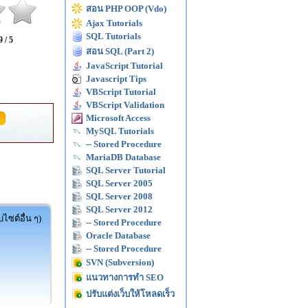
สอน PHP OOP (Vdo)
Ajax Tutorials
SQL Tutorials
9 / 5
สอน SQL (Part 2)
JavaScript Tutorial
Javascript Tips
VBScript Tutorial
VBScript Validation
Microsoft Access
MySQL Tutorials
-- Stored Procedure
MariaDB Database
SQL Server Tutorial
SQL Server 2005
SQL Server 2008
SQL Server 2012
ไซต์อื่น ๆ)
-- Stored Procedure
Oracle Database
-- Stored Procedure
SVN (Subversion)
แนวทางการทำ SEO
ปรับแต่งเว็บให้โหลดเร็ว