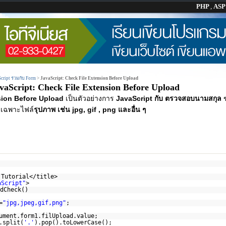
PHP
,
AS
Script ร่วมกับ Form
>
JavaScript: Check File Extension Before Upload
vaScript: Check File Extension Before Upload
sion Before Upload
เป็นตัวอย่างการ
JavaScript กับ ตรวจสอบนามสกุล
ข
เฉพาะไฟล์
รุปภาพ
เช่น jpg, gif , png และอื่น ๆ
 Tutorial</title>
aScript"
>
dCheck()
=
"jpg,jpeg,gif,png"
;
ument.form1.filUpload.value;
.split(
'.'
).pop().toLowerCase();