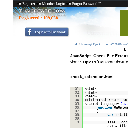
Register
Member Login
Forgot Password ??
Registered :
109,038
HOME
>
Javascript Tips & Tricks : การใช้งาน Java
Ja
JavaScript: Check File Exten
ทำการ Upload โดยอาาจะกำหนด
check_extension.html
01.
<html>
02.
<html>
03.
<head>
04.
<title>ThaiCreate.Com
05.
<script language=
"Jav
06.
function
OnUploa
07.
{
08.
var
extall
09.
10.
file = doc
11.
ext = file