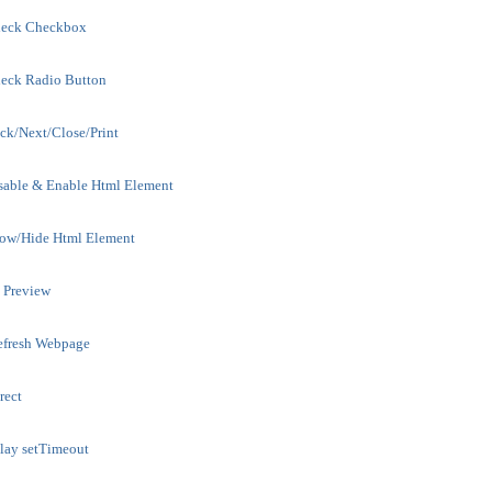
heck Checkbox
eck Radio Button
k/Next/Close/Print
sable & Enable Html Element
ow/Hide Html Element
t Preview
efresh Webpage
rect
elay setTimeout