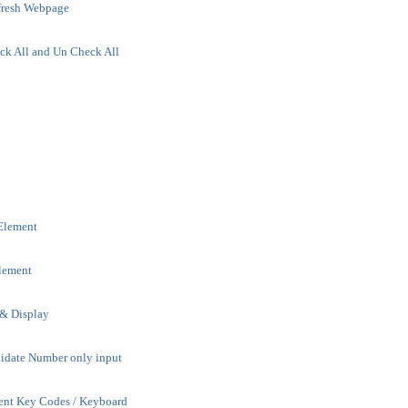
fresh Webpage
ck All and Un Check All
 Element
Element
 & Display
lidate Number only input
ent Key Codes / Keyboard