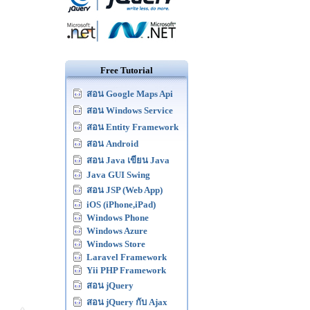
Free Tutorial
สอน Google Maps Api
สอน Windows Service
สอน Entity Framework
สอน Android
สอน Java เขียน Java
Java GUI Swing
สอน JSP (Web App)
iOS (iPhone,iPad)
Windows Phone
Windows Azure
Windows Store
Laravel Framework
Yii PHP Framework
สอน jQuery
สอน jQuery กับ Ajax