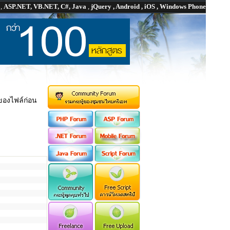
P
,
ASP.NET, VB.NET, C#, Java
,
jQuery , Android , iOS , Windows Phone
องไฟล์ก่อน