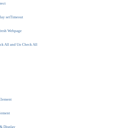
rect
elay setTimeout
fresh Webpage
ck All and Un Check All
 Element
Element
 & Display