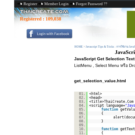
Register
Member Login
Forgot Password ??
Registered :
109,038
HOME
>
Javascript Tips & Tricks : การใช้งาน Java
JavaScri
JavaScript Get Selection Te
ListMenu , Select Menu หรือ D
get_selection_value.html
01.
<html>
02.
<head>
03.
<title>ThaiCreate.Com
04.
<script language=
"Jav
05.
function
getValu
06.
{
07.
alert(docu
08.
}
09.
10.
function
getText
11.
{