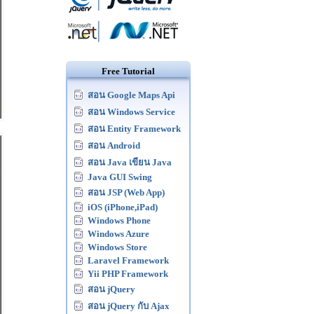
Free Tutorial
สอน Google Maps Api
สอน Windows Service
สอน Entity Framework
สอน Android
สอน Java เขียน Java
Java GUI Swing
สอน JSP (Web App)
iOS (iPhone,iPad)
Windows Phone
Windows Azure
Windows Store
Laravel Framework
Yii PHP Framework
สอน jQuery
สอน jQuery กับ Ajax