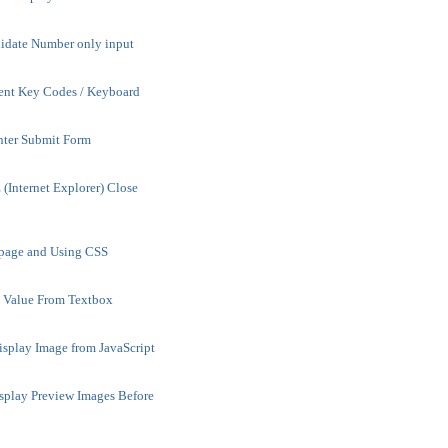
lidate Number only input
ent Key Codes / Keyboard
nter Submit Form
 (Internet Explorer) Close
bpage and Using CSS
l Value From Textbox
isplay Image from JavaScript
isplay Preview Images Before