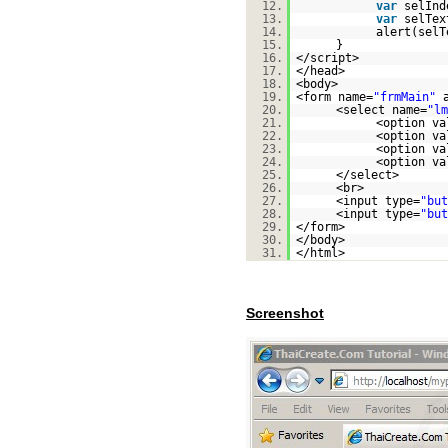
12.
var
selInd
13.
var
selTex
14.
alert(selT
15.
}
16.
</script>
17.
</head>
18.
<body>
19.
<form name=
"frmMain"
20.
<select name=
"lm
21.
<option va
22.
<option va
23.
<option va
24.
<option va
25.
</select>
26.
<br>
27.
<input type=
"but
28.
<input type=
"but
29.
</form>
30.
</body>
31.
</html>
Screenshot