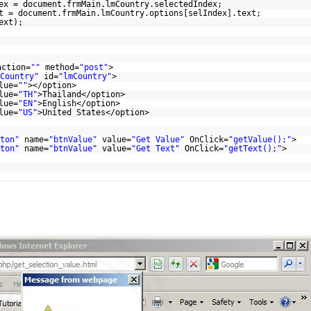
ex = document.frmMain.lmCountry.selectedIndex;
t = document.frmMain.lmCountry.options[selIndex].text;
ext);
action=
""
method=
"post"
>
Country"
id=
"lmCountry"
>
lue=
""
></option>
lue=
"TH"
>Thailand</option>
lue=
"EN"
>English</option>
lue=
"US"
>United States</option>
ton"
name=
"btnValue"
value=
"Get Value"
OnClick=
"getValue();"
>
ton"
name=
"btnValue"
value=
"Get Text"
OnClick=
"getText();"
>