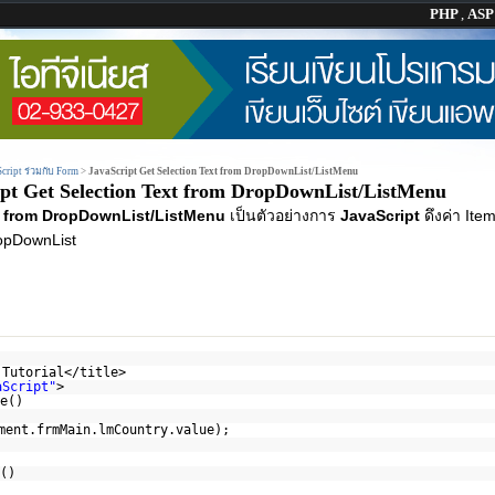
PHP
,
AS
Script ร่วมกับ Form
>
JavaScript Get Selection Text from DropDownList/ListMenu
pt Get Selection Text from DropDownList/ListMenu
xt from DropDownList/ListMenu
เป็นตัวอย่างการ
JavaScript
ดึงค่า Ite
ropDownList
 Tutorial</title>
aScript"
>
e()
ment.frmMain.lmCountry.value);
()