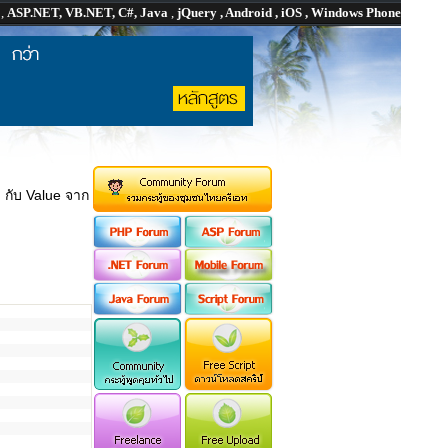
P
,
ASP.NET, VB.NET, C#, Java
,
jQuery , Android , iOS , Windows Phone
m กับ Value จาก