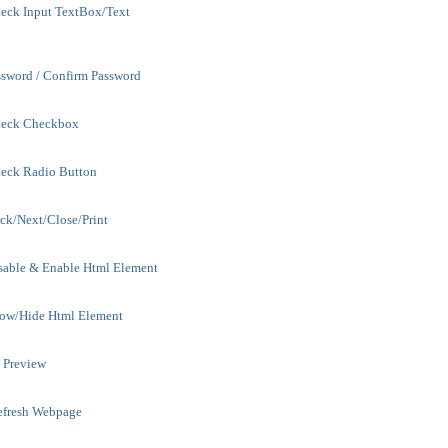
eck Input TextBox/Text
ssword / Confirm Password
heck Checkbox
eck Radio Button
k/Next/Close/Print
sable & Enable Html Element
ow/Hide Html Element
t Preview
efresh Webpage