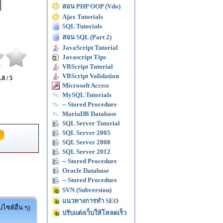
สอน PHP OOP (Vdo)
Ajax Tutorials
SQL Tutorials
สอน SQL (Part 2)
JavaScript Tutorial
Javascript Tips
VBScript Tutorial
VBScript Validation
.8 / 5
Microsoft Access
MySQL Tutorials
-- Stored Procedure
MariaDB Database
SQL Server Tutorial
SQL Server 2005
SQL Server 2008
SQL Server 2012
-- Stored Procedure
Oracle Database
-- Stored Procedure
SVN (Subversion)
แนวทางการทำ SEO
ไซต์อื่น ๆ)
ปรับแต่งเว็บให้โหลดเร็ว