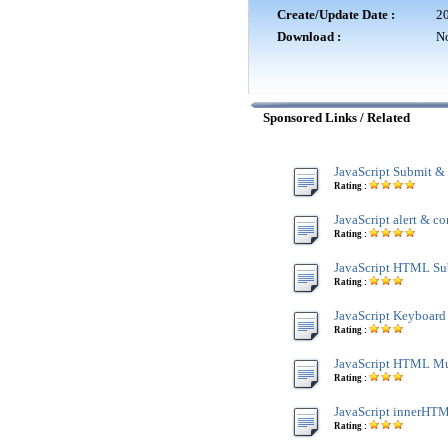
Create/Update Date :
20
Download :
No
Sponsored Links / Related
JavaScript Submit &
Rating :
JavaScript alert & co
Rating :
JavaScript HTML Su
Rating :
JavaScript Keyboard
Rating :
JavaScript HTML Mu
Rating :
JavaScript innerHTM
Rating :