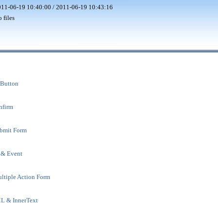
11-06-19 10:40:00 / 2011-06-19 10:43:16
 files
 Button
nfirm
bmit Form
 & Event
ltiple Action Form
L & InnerText