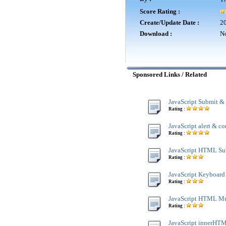
Score Rating :
Create/Update Date :
20
Download :
No
Sponsored Links / Related
JavaScript Submit &
Rating :
JavaScript alert & co
Rating :
JavaScript HTML Su
Rating :
JavaScript Keyboard
Rating :
JavaScript HTML Mu
Rating :
JavaScript innerHTM