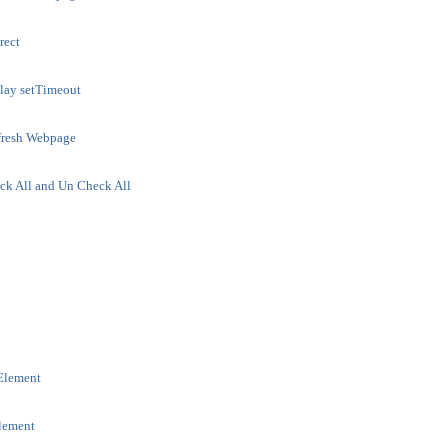
rect
elay setTimeout
fresh Webpage
ck All and Un Check All
 Element
Element