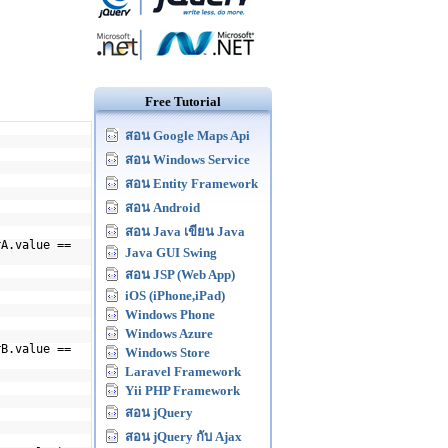
Free Tutorial
สอน Google Maps Api
สอน Windows Service
สอน Entity Framework
สอน Android
สอน Java เขียน Java
rA.value ==
Java GUI Swing
สอน JSP (Web App)
iOS (iPhone,iPad)
Windows Phone
Windows Azure
rB.value ==
Windows Store
Laravel Framework
Yii PHP Framework
สอน jQuery
สอน jQuery กับ Ajax