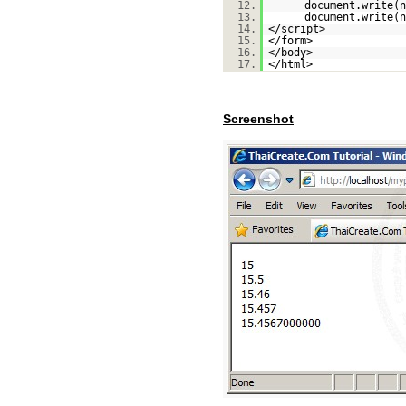
12.
document.write(n
13.
document.write(n
14.
</script>
15.
</form>
16.
</body>
17.
</html>
Screenshot