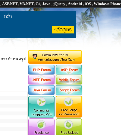
P
,
ASP.NET, VB.NET, C#, Java
,
jQuery , Android , iOS , Windows Phone
การกำหนดรูป