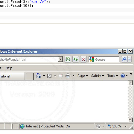
um.toFixed(3)+
"<br />"
);
um.toFixed(10));