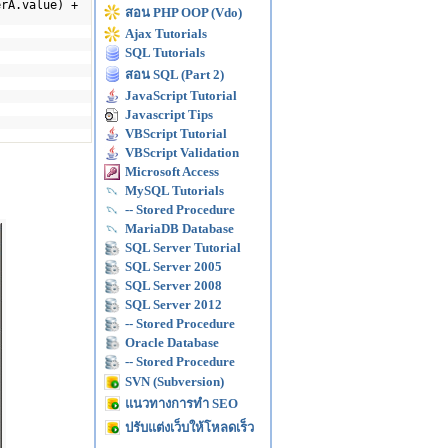
erA.value) +
สอน PHP OOP (Vdo)
Ajax Tutorials
SQL Tutorials
สอน SQL (Part 2)
JavaScript Tutorial
Javascript Tips
VBScript Tutorial
VBScript Validation
Microsoft Access
MySQL Tutorials
-- Stored Procedure
MariaDB Database
SQL Server Tutorial
SQL Server 2005
SQL Server 2008
SQL Server 2012
-- Stored Procedure
Oracle Database
-- Stored Procedure
SVN (Subversion)
แนวทางการทำ SEO
ปรับแต่งเว็บให้โหลดเร็ว