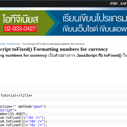
PHP
,
AS
Script ร่วมกับ Form
>
JavaScript toFixed() Formatting numbers for currency
cript toFixed() Formatting numbers for currency
ing numbers for currency
เป็นตัวอย่างการ
JavaScript กับ toFixed()
ใน
 Tutorial</title>
action=
""
method=
"post"
>
aScript"
>
mber(15.4567);
um.toFixed()+
"<br />"
);
um.toFixed(1)+
"<br />"
);
um.toFixed(2)+
"<br />"
);