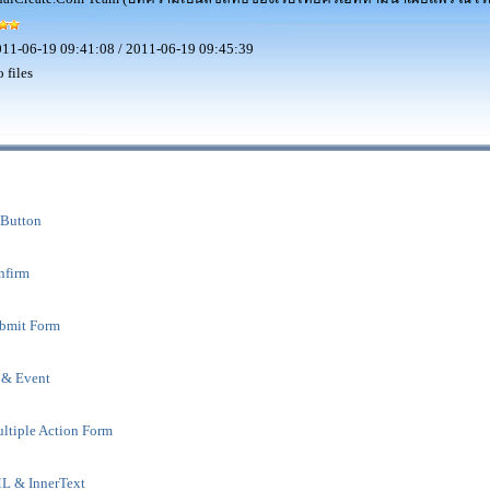
11-06-19 09:41:08 / 2011-06-19 09:45:39
 files
 Button
nfirm
bmit Form
 & Event
ltiple Action Form
L & InnerText