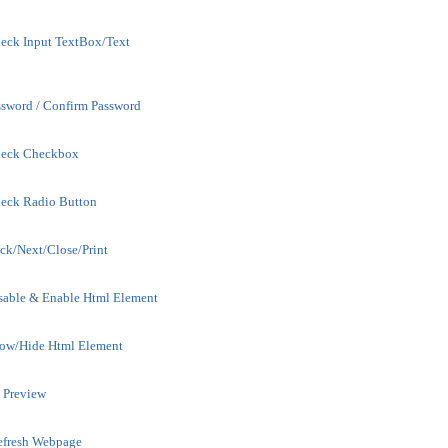
eck Input TextBox/Text
ssword / Confirm Password
heck Checkbox
eck Radio Button
k/Next/Close/Print
sable & Enable Html Element
ow/Hide Html Element
t Preview
efresh Webpage