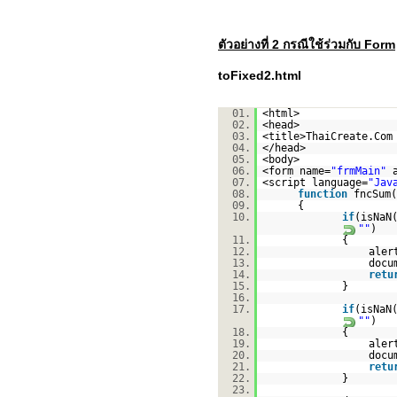
ตัวอย่างที่ 2 กรณีใช้ร่วมกับ Form
toFixed2.html
01.
<html>
02.
<head>
03.
<title>ThaiCreate.Com
04.
</head>
05.
<body>
06.
<form name=
"frmMain"
07.
<script language=
"Jav
08.
function
fncSum(
09.
{
10.
if
(isNaN
""
)
11.
{
12.
aler
13.
docu
14.
retu
15.
}
16.
17.
if
(isNaN
""
)
18.
{
19.
aler
20.
docu
21.
retu
22.
}
23.