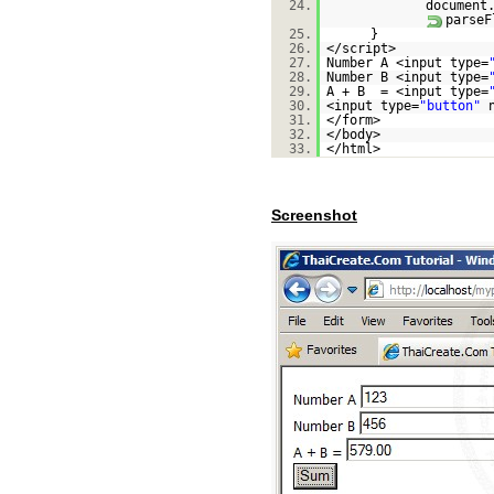
24.
document
parseF
25.
}
26.
</script>
27.
Number A <input type=
28.
Number B <input type=
29.
A + B = <input type=
30.
<input type=
"button"
31.
</form>
32.
</body>
33.
</html>
Screenshot