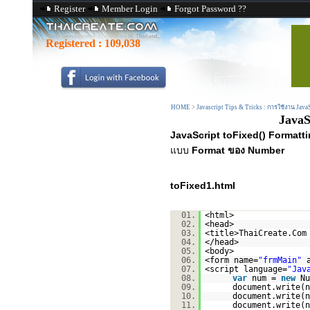
Register
Member Login
Forgot Password ??
Registered :
109,038
HOME
>
Javascript Tips & Tricks : การใช้งาน Java
JavaS
JavaScript toFixed() Formatt
แบบ
Format ของ Number
toFixed1.html
01.
<html>
02.
<head>
03.
<title>ThaiCreate.Com
04.
</head>
05.
<body>
06.
<form name=
"frmMain"
07.
<script language=
"Jav
08.
var
num =
new
Nu
09.
document.write(n
10.
document.write(n
11.
document.write(n