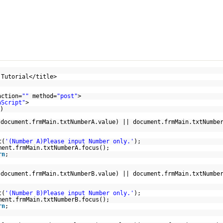
 Tutorial</title>
action=
""
method=
"post"
>
aScript"
>
)
(document.frmMain.txtNumberA.value) || document.frmMain.txtNumbe
t(
'(Number A)Please input Number only.'
);
ment.frmMain.txtNumberA.focus();
rn
;
(document.frmMain.txtNumberB.value) || document.frmMain.txtNumbe
t(
'(Number B)Please input Number only.'
);
ment.frmMain.txtNumberB.focus();
rn
;