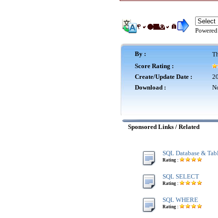
Powered
By :
Th
Score Rating :
Create/Update Date :
20
Download :
No
Sponsored Links / Related
SQL Database & Tab
Rating :
SQL SELECT
Rating :
SQL WHERE
Rating :