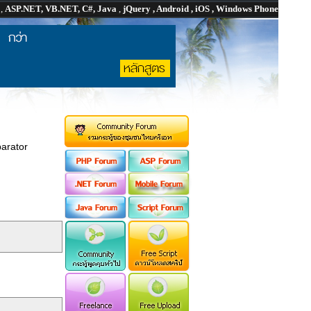
P
,
ASP.NET, VB.NET, C#, Java
,
jQuery , Android , iOS , Windows Phone
arator