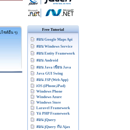
Free Tutorial
ไซต์อื่น ๆ)
สอน Google Maps Api
สอน Windows Service
สอน Entity Framework
สอน Android
สอน Java เขียน Java
Java GUI Swing
สอน JSP (Web App)
iOS (iPhone,iPad)
Windows Phone
Windows Azure
Windows Store
Laravel Framework
Yii PHP Framework
สอน jQuery
สอน jQuery กับ Ajax