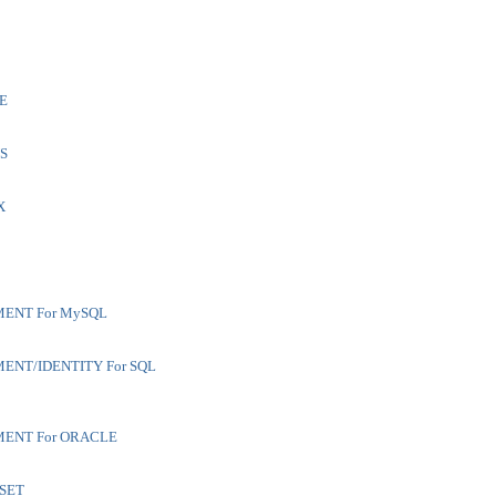
E
S
X
ENT For MySQL
ENT/IDENTITY For SQL
ENT For ORACLE
.SET