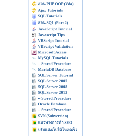
สอน PHP OOP (Vdo)
Ajax Tutorials
SQL Tutorials
สอน SQL (Part 2)
JavaScript Tutorial
Javascript Tips
VBScript Tutorial
VBScript Validation
Microsoft Access
MySQL Tutorials
-- Stored Procedure
MariaDB Database
SQL Server Tutorial
SQL Server 2005
SQL Server 2008
SQL Server 2012
-- Stored Procedure
Oracle Database
-- Stored Procedure
SVN (Subversion)
แนวทางการทำ SEO
ปรับแต่งเว็บให้โหลดเร็ว