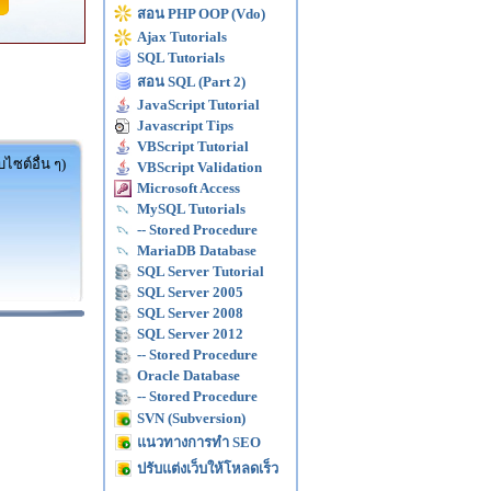
สอน PHP OOP (Vdo)
Ajax Tutorials
SQL Tutorials
สอน SQL (Part 2)
JavaScript Tutorial
Javascript Tips
VBScript Tutorial
ไซต์อื่น ๆ)
VBScript Validation
Microsoft Access
MySQL Tutorials
-- Stored Procedure
MariaDB Database
SQL Server Tutorial
SQL Server 2005
SQL Server 2008
SQL Server 2012
-- Stored Procedure
Oracle Database
-- Stored Procedure
SVN (Subversion)
แนวทางการทำ SEO
ปรับแต่งเว็บให้โหลดเร็ว