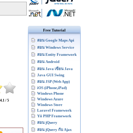
Free Tutorial
สอน Google Maps Api
สอน Windows Service
สอน Entity Framework
สอน Android
สอน Java เขียน Java
Java GUI Swing
สอน JSP (Web App)
iOS (iPhone,iPad)
Windows Phone
Windows Azure
4.1 / 5
Windows Store
Laravel Framework
Yii PHP Framework
สอน jQuery
สอน jQuery กับ Ajax