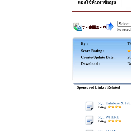
ลองใช้ค้นหาข้อมูล
Powered
By :
Th
Score Rating :
Create/Update Date :
20
Download :
No
Sponsored Links / Related
SQL Database & Tab
Rating :
SQL WHERE
Rating :