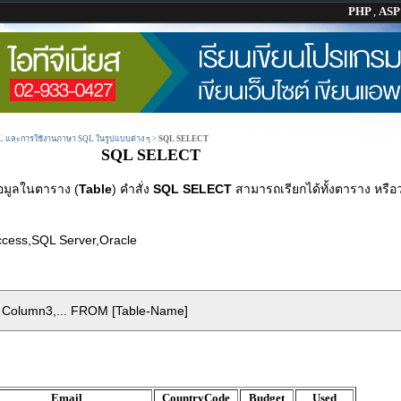
PHP
,
AS
QL และการใช้งานภาษา SQL ในรูปแบบต่าง ๆ
>
SQL SELECT
SQL SELECT
ข้อมูลในตาราง (
Table
) คำสั่ง
SQL SELECT
สามารถเรียกได้ทั้งตาราง หรือ
ccess,SQL Server,Oracle
Column3,... FROM [Table-Name]
Email
CountryCode
Budget
Used