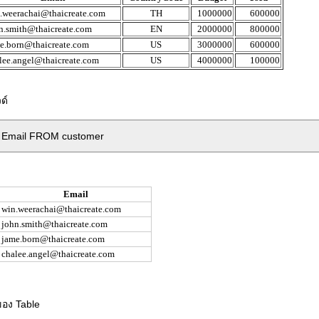
.weerachai@thaicreate.com
TH
1000000
600000
n.smith@thaicreate.com
EN
2000000
800000
e.born@thaicreate.com
US
3000000
600000
lee.angel@thaicreate.com
US
4000000
100000
ด์
 Email FROM customer
Email
win.weerachai@thaicreate.com
john.smith@thaicreate.com
jame.born@thaicreate.com
chalee.angel@thaicreate.com
ของ Table