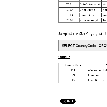
C001
Win Weerachai
win
C002
John Smith
joh
C003
Jame Born
jam
C004
Chalee Angel
cha
Sample1
การเลือกข้อมูล ลูกค้า
SELECT CountryCode ,
GRO
Output
CountryCode
TH
Win Weerachai
EN
John Smith
US
Jame Born , Ch