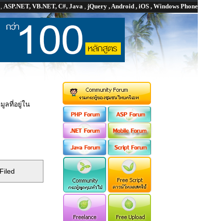
P
,
ASP.NET, VB.NET, C#, Java
,
jQuery , Android , iOS , Windows Phone
ที่อยู่ใน
Filed