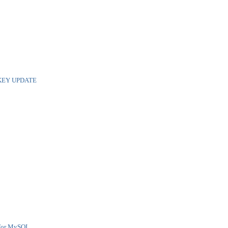
KEY UPDATE
or MySQL