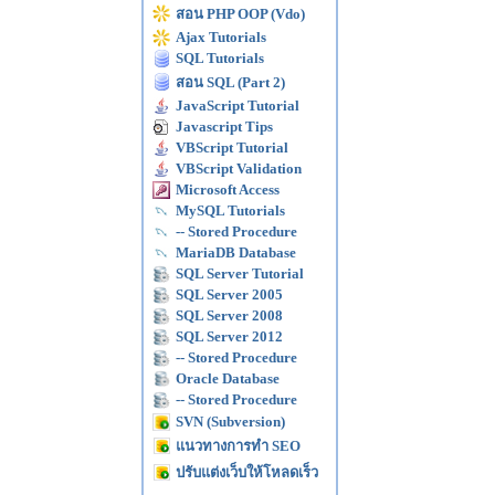
สอน PHP OOP (Vdo)
Ajax Tutorials
SQL Tutorials
สอน SQL (Part 2)
JavaScript Tutorial
Javascript Tips
VBScript Tutorial
VBScript Validation
Microsoft Access
MySQL Tutorials
-- Stored Procedure
MariaDB Database
SQL Server Tutorial
SQL Server 2005
SQL Server 2008
SQL Server 2012
-- Stored Procedure
Oracle Database
-- Stored Procedure
SVN (Subversion)
แนวทางการทำ SEO
ปรับแต่งเว็บให้โหลดเร็ว