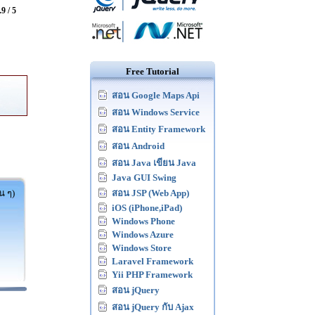
.9 / 5
Free Tutorial
สอน Google Maps Api
สอน Windows Service
สอน Entity Framework
สอน Android
สอน Java เขียน Java
Java GUI Swing
น ๆ)
สอน JSP (Web App)
iOS (iPhone,iPad)
Windows Phone
Windows Azure
Windows Store
Laravel Framework
Yii PHP Framework
สอน jQuery
สอน jQuery กับ Ajax