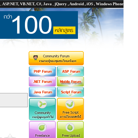
P
,
ASP.NET, VB.NET, C#, Java
,
jQuery , Android , iOS , Windows Phone