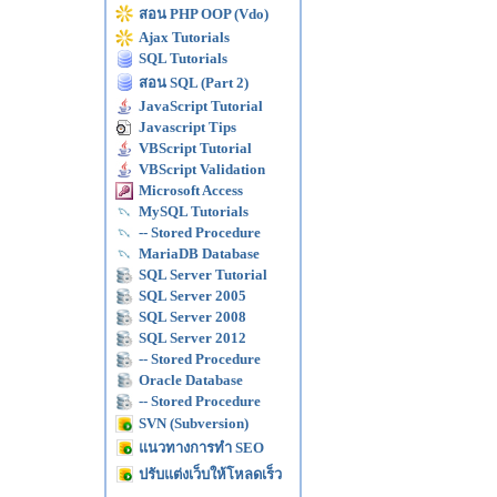
สอน PHP OOP (Vdo)
Ajax Tutorials
SQL Tutorials
สอน SQL (Part 2)
JavaScript Tutorial
Javascript Tips
VBScript Tutorial
VBScript Validation
Microsoft Access
MySQL Tutorials
-- Stored Procedure
MariaDB Database
SQL Server Tutorial
SQL Server 2005
SQL Server 2008
SQL Server 2012
-- Stored Procedure
Oracle Database
-- Stored Procedure
SVN (Subversion)
แนวทางการทำ SEO
ปรับแต่งเว็บให้โหลดเร็ว