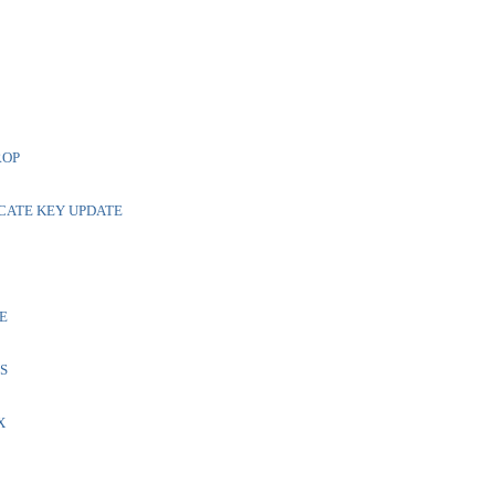
ROP
ICATE KEY UPDATE
E
S
X