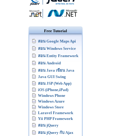
Free Tutorial
สอน Google Maps Api
สอน Windows Service
สอน Entity Framework
สอน Android
สอน Java เขียน Java
Java GUI Swing
สอน JSP (Web App)
iOS (iPhone,iPad)
Windows Phone
Windows Azure
Windows Store
Laravel Framework
Yii PHP Framework
สอน jQuery
สอน jQuery กับ Ajax