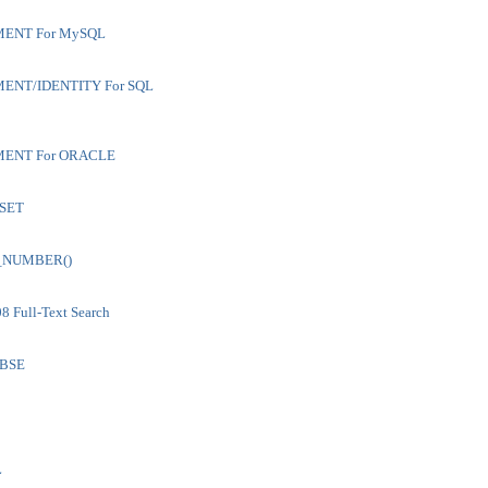
ENT For MySQL
ENT/IDENTITY For SQL
ENT For ORACLE
.SET
_NUMBER()
8 Full-Text Search
ABSE
L